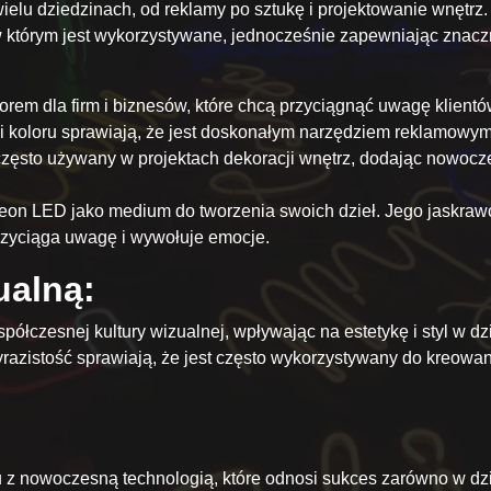
lu dziedzinach, od reklamy po sztukę i projektowanie wnętrz.
w którym jest wykorzystywane, jednocześnie zapewniając zna
rem dla firm i biznesów, które chcą przyciągnąć uwagę klien
 i koloru sprawiają, że jest doskonałym narzędziem reklamowym
zęsto używany w projektach dekoracji wnętrz, dodając nowoczes
 neon LED jako medium do tworzenia swoich dzieł. Jego jaskraw
rzyciąga uwagę i wywołuje emocje.
ualną:
łczesnej kultury wizualnej, wpływając na estetykę i styl w dzi
i wyrazistość sprawiają, że jest często wykorzystywany do kreo
 z nowoczesną technologią, które odnosi sukces zarówno w dzie