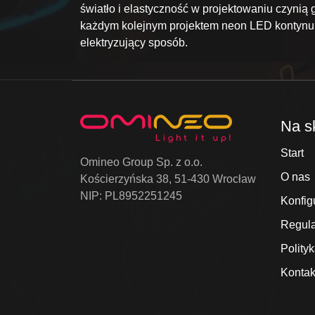
światło i elastyczność w projektowaniu czyni
każdym kolejnym projektem neon LED kontynuuje
elektryzujący sposób.
Na s
Start
Omineo Group Sp. z o.o.
O nas
Kościerzyńska 38, 51-430 Wrocław
NIP: PL8952251245
Konfig
Regul
Polity
Kontak