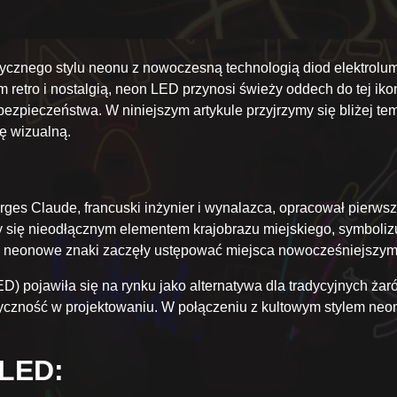
ycznego stylu neonu z nowoczesną technologią diod elektrolu
 retro i nostalgią, neon LED przynosi świeży oddech do tej iko
zpieczeństwa. W niniejszym artykule przyjrzymy się bliżej tem
ę wizualną.
rges Claude, francuski inżynier i wynalazca, opracował pierwsz
się nieodłącznym elementem krajobrazu miejskiego, symbolizu
jne neonowe znaki zaczęły ustępować miejsca nowocześniejszy
D) pojawiła się na rynku jako alternatywa dla tradycyjnych ża
styczność w projektowaniu. W połączeniu z kultowym stylem n
 LED: