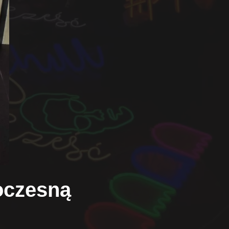
oczesną