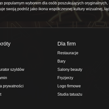
ą go popularnym wyborem dla osób poszukujących oryginalnych,
 swoją podróż jako ikona współczesnej kultury wizualnej, łąc
króty
Dla firm
Restauracje
Bary
urator szyldów
Salony beauty
amin
Fryzjerzy
ka prywatności
Logo firmowe
t
Studia tatuażu