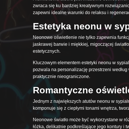
zwraca się ku bardziej kreatywnym rozwiązanio
zapewni idealne warunki do relaksu i regenerac
Estetyka neonu w syp
Neonowe oświetlenie nie tylko zapewnia funkcjo
jaskrawej barwie i miękkiej, migoczącej świat
estetycznych.
Kluczowym elementem estetyki neonu w sypialn
pozwala na personalizację przestrzeni według 
praktycznie nieograniczone.
Romantyczne oświetle
Jednym z największych atutów neonu w sypialn
komponuje się z ciepłymi tonami wnętrza, tworzą
Neonowe światło może być wykorzystane w różn
łóżka, delikatnie podkreślające jego kontury i