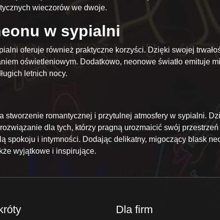
ntycznych wieczorów we dwoje.
neonu w sypialni
ni oferuje również praktyczne korzyści. Dzięki swojej trwałośc
iem oświetleniowym. Dodatkowo, neonowe światło emituje minim
ugich letnich nocy.
tworzenie romantycznej i przytulnej atmosfery w sypialni. Dzię
ozwiązanie dla tych, którzy pragną urozmaicić swój przestrzeń 
lą spokoju i intymności. Dodając delikatny, migoczący blask ne
akże wyjątkowe i inspirujące.
króty
Dla firm