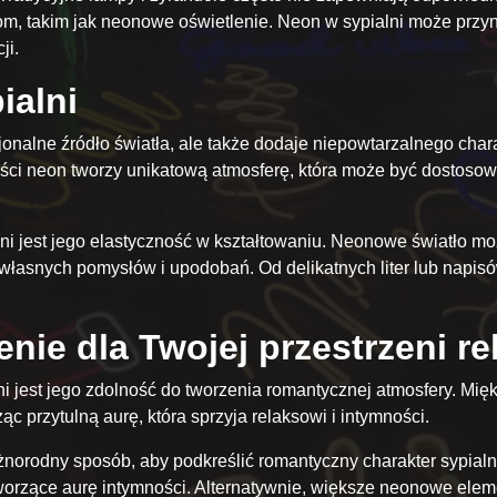
m, takim jak neonowe oświetlenie. Neon w sypialni może przynie
ji.
ialni
nalne źródło światła, ale także dodaje niepowtarzalnego charakt
łości neon tworzy unikatową atmosferę, która może być dostoso
i jest jego elastyczność w kształtowaniu. Neonowe światło moż
własnych pomysłów i upodobań. Od delikatnych liter lub napisó
nie dla Twojej przestrzeni re
i jest jego zdolność do tworzenia romantycznej atmosfery. Mię
c przytulną aurę, która sprzyja relaksowi i intymności.
orodny sposób, aby podkreślić romantyczny charakter sypialni
 tworzące aurę intymności. Alternatywnie, większe neonowe elem