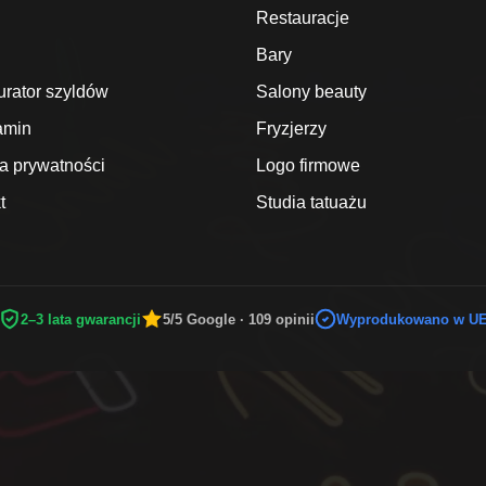
Restauracje
Bary
urator szyldów
Salony beauty
amin
Fryzjerzy
ka prywatności
Logo firmowe
t
Studia tatuażu
2–3 lata gwarancji
5/5 Google · 109 opinii
Wyprodukowano w U