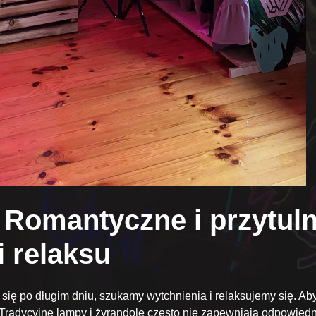
 Romantyczne i przytuln
i relaksu
 się po długim dniu, szukamy wytchnienia i relaksujemy się. A
e. Tradycyjne lampy i żyrandole często nie zapewniają odpowied