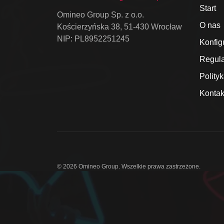
Start
Omineo Group Sp. z o.o.
O nas
Kościerzyńska 38, 51-430 Wrocław
NIP: PL8952251245
Konfig
Regul
Polity
Kontak
© 2026 Omineo Group. Wszelkie prawa zastrzeżone.