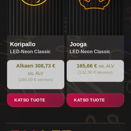
be
chosen
on
the
product
page
Koripallo
Jooga
LED-Neon Classic
LED-Neon Classic
Alkaen 308,73 €
165,66 €
sis. ALV
(132,00 € veroton)
sis. ALV
(246,00 € veroton)
KATSO TUOTE
KATSO TUOTE