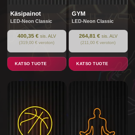
Käsipainot
GYM
LED-Neon Classic
LED-Neon Classic
400,35 €
264,81 €
sis. ALV
sis. ALV
(319,00 € veroton)
(211,00 € veroton)
KATSO TUOTE
KATSO TUOTE
This
product
has
multiple
variants.
The
options
may