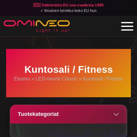
🇪🇺 Valmistettu EU:ssa vuodesta 1995
✓ Ilmainen toimitus koko EU:hun
Skip to main content
Kuntosali / Fitness
Etusivu
»
LED-neonit Classic
»
Kuntosali / Fitness
Tuotekategoriat