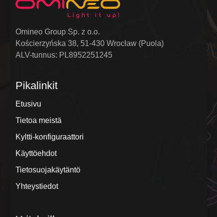
Omineo Group Sp. z o.o.
Kościerzyńska 38, 51-430 Wrocław (Puola)
ALV-tunnus: PL8952251245
Pikalinkit
Etusivu
Tietoa meistä
Kyltti-konfiguraattori
Käyttöehdot
Tietosuojakäytäntö
Yhteystiedot