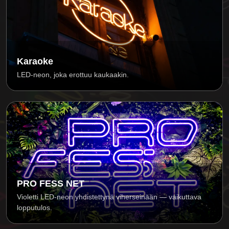
Karaoke
LED-neon, joka erottuu kaukaakin.
PRO FESS NET
Violetti LED-neon yhdistettynä viherseinään — vaikuttava
lopputulos.