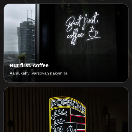
But first, coffee
Aamukahvi Varsovan näkymillä.