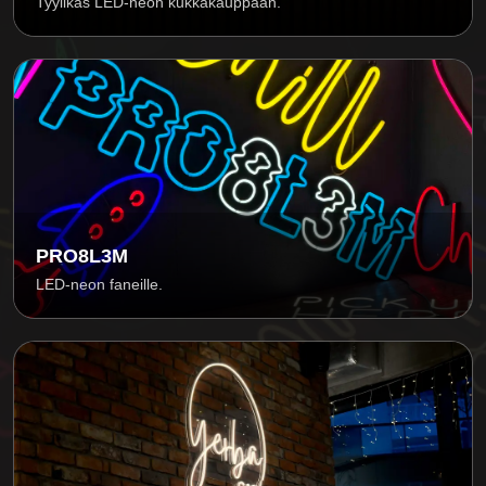
Tyylikäs LED-neon kukkakauppaan.
PRO8L3M
LED-neon faneille.