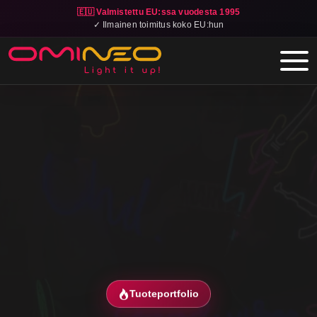
🇪🇺 Valmistettu EU:ssa vuodesta 1995
✓ Ilmainen toimitus koko EU:hun
Skip to main content
Tuoteportfolio