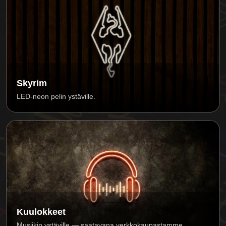
Skyrim
LED-neon pelin ystäville.
Kuulokkeet
Musiikin ystäville — saatavana verkkokaupastamme.