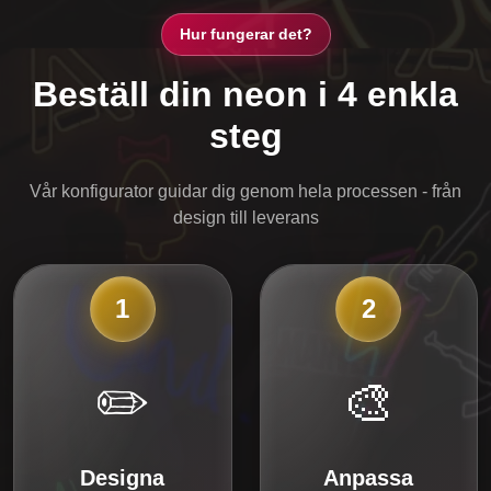
Hur fungerar det?
Beställ din neon i 4 enkla
steg
Vår konfigurator guidar dig genom hela processen - från
design till leverans
1
2
✏️
🎨
Designa
Anpassa