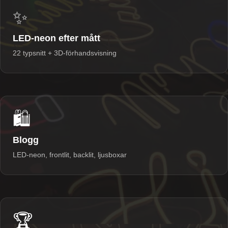
✨
LED-neon efter mått
22 typsnitt + 3D-förhandsvisning
🛍️
Blogg
LED-neon, frontlit, backlit, ljusboxar
🏆