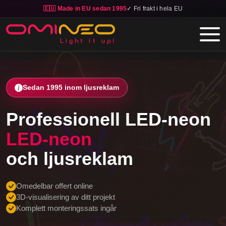
🇪🇺 Made in EU sedan 1995
✓ Fri frakt i hela EU
Skip to main content
Sedan 1995 inom ljusreklam
Professionell LED-neon
LED-neon
och ljusreklam
Omedelbar offert online
3D-visualisering av ditt projekt
Komplett monteringssats ingår