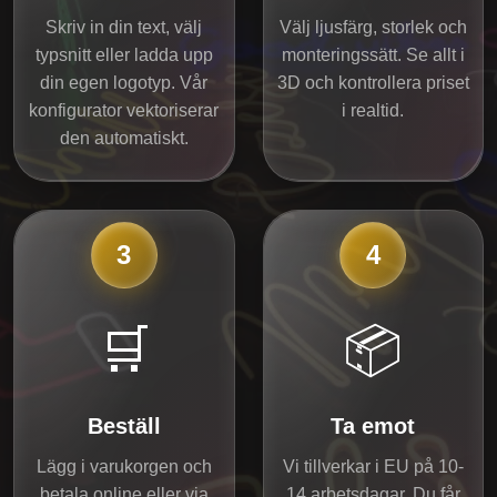
Skriv in din text, välj
Välj ljusfärg, storlek och
typsnitt eller ladda upp
monteringssätt. Se allt i
din egen logotyp. Vår
3D och kontrollera priset
konfigurator vektoriserar
i realtid.
den automatiskt.
3
4
🛒
📦
Beställ
Ta emot
Lägg i varukorgen och
Vi tillverkar i EU på 10-
betala online eller via
14 arbetsdagar. Du får