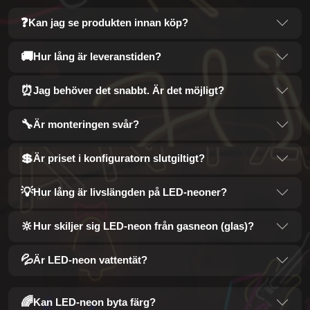
❓
Kan jag se produkten innan köp?
🚚
Hur lång är leveranstiden?
⏰
Jag behöver det snabbt. Är det möjligt?
🔧
Är monteringen svår?
💲
Är priset i konfiguratorn slutgiltigt?
💡
Hur lång är livslängden på LED-neoner?
🔆
Hur skiljer sig LED-neon från gasneon (glas)?
💦
Är LED-neon vattentät?
🌈
Kan LED-neon byta färg?