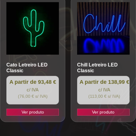
Cato
Letreiro LED
Chill
Letreiro LED
Classic
Classic
A partir de 93,48 €
A partir de 138,99 €
c/ IVA
c/ IVA
(76,00 € s/ IVA)
(113,00 € s/ IVA)
Ver produto
Ver produto
This
This
product
product
has
has