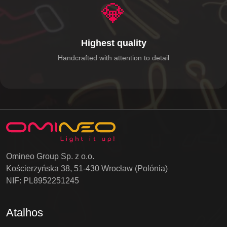
💎
Highest quality
Handcrafted with attention to detail
Omineo Group Sp. z o.o.
Kościerzyńska 38, 51-430 Wrocław (Polónia)
NIF: PL8952251245
Atalhos