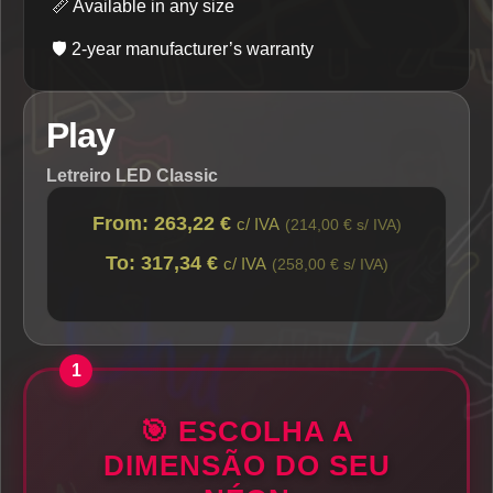
📏
Available in any size
🛡️
2-year manufacturer’s warranty
Play
Letreiro LED Classic
From: 263,22 €
c/ IVA
(214,00 € s/ IVA)
To: 317,34 €
c/ IVA
(258,00 € s/ IVA)
🎯 ESCOLHA A
DIMENSÃO DO SEU