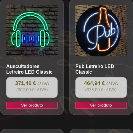
Auscultadores
Pub
Letreiro LED
Letreiro LED Classic
Classic
371,46 €
464,94 €
c/ IVA
c/ IVA
(302,00 € s/ IVA)
(378,00 € s/ IVA)
Ver produto
Ver produto