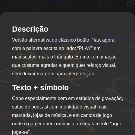
multiple
multiple
variants.
variants.
The
The
options
options
Descrição
may
may
Versão alternativa do clássico botão Play, agora
be
be
chosen
chosen
com a palavra escrita ao lado: “PLAY” em
on
on
maiúsculas, mais o triângulo. É uma combinação
the
the
que costuma agradar a quem quer reforço visual,
product
product
sem deixar margem para interpretação.
page
page
Texto + símbolo
Cabe especialmente bem em estúdios de gravação,
salas de podcast com identidade visual mais
marcada, lojas de música, e em cantos de jogo
onde o gamer quer comunicar imediatamente “aqui
joga-se”.