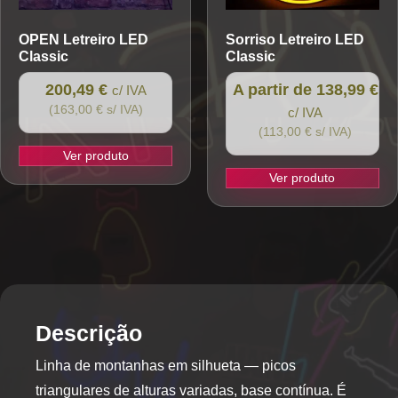
the
OPEN
Letreiro LED
Sorriso
Letreiro LED
product
Classic
Classic
page
200,49 €
A partir de 138,99 €
c/ IVA
(163,00 € s/ IVA)
c/ IVA
(113,00 € s/ IVA)
Ver produto
Ver produto
This
product
has
multiple
variants.
The
options
Descrição
may
Linha de montanhas em silhueta — picos
be
chosen
triangulares de alturas variadas, base contínua. É