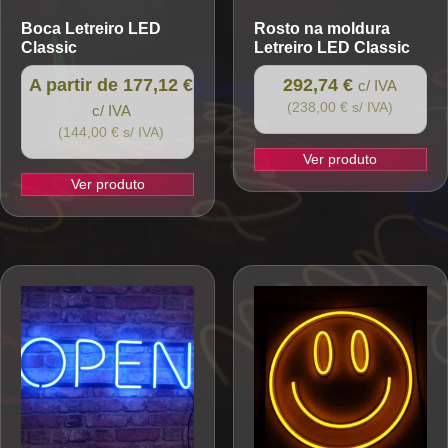
Boca
Letreiro LED
Rosto na moldura
Classic
Letreiro LED Classic
A partir de 177,12 €
292,74 €
c/ IVA
(238,00 € s/ IVA)
c/ IVA
(144,00 € s/ IVA)
Ver produto
Ver produto
This
product
has
multiple
variants.
The
options
may
be
chosen
on