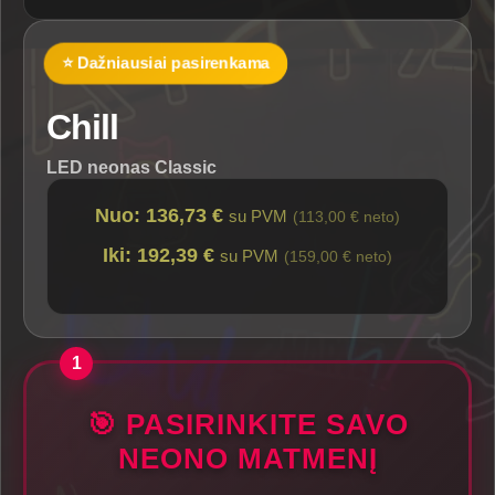
⭐ Dažniausiai pasirenkama
Chill
LED neonas Classic
Nuo: 136,73 €
su PVM
(113,00 € neto)
Iki: 192,39 €
su PVM
(159,00 € neto)
🎯 PASIRINKITE SAVO
NEONO MATMENĮ