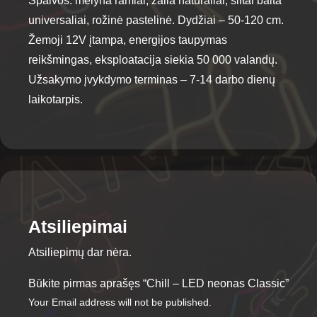
Spalvos: mėlyna ramiai, žalia natūraliai, šiltai balta
universaliai, rožinė pastelinė. Dydžiai – 50-120 cm.
Žemoji 12V įtampa, energijos taupymas
reikšmingas, eksploatacija siekia 50 000 valandų.
Užsakymo įvykdymo terminas – 7-14 darbo dienų
laikotarpis.
Atsiliepimai
Atsiliepimų dar nėra.
Būkite pirmas aprašęs “Chill – LED neonas Classic”
Your Email address will not be published.