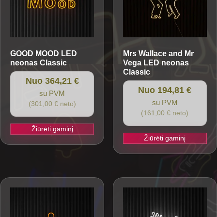
GOOD MOOD
LED
Mrs Wallace and Mr
neonas Classic
Vega
LED neonas
Classic
Nuo 364,21 €
Nuo 194,81 €
su PVM
su PVM
(301,00 € neto)
(161,00 € neto)
Žiūrėti gaminį
Žiūrėti gaminį
This
This
product
product
has
has
multiple
multiple
variants.
variants.
The
The
options