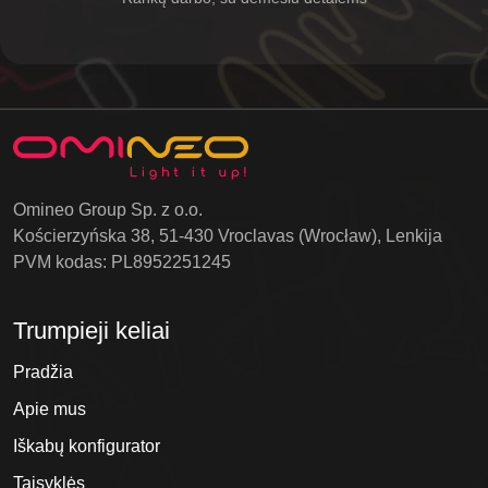
Omineo Group Sp. z o.o.
Kościerzyńska 38, 51-430 Vroclavas (Wrocław), Lenkija
PVM kodas: PL8952251245
Trumpieji keliai
Pradžia
Apie mus
Iškabų konfigurator
Taisyklės