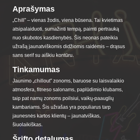
options
Aprašymas
may
„Chill” – vienas žodis, viena būsena. Tai kvietimas
be
chosen
atsipalaiduoti, sumažinti tempą, paimti pertrauką
on
nuo skubotos kasdienybės. Šis neonas pateikia
the
užrašą jaunatviškomis didžiomis raidėmis – drąsus
product
sans serif su aiškiu kontūru.
page
Tinkamumas
Jaunimo „chillout” zonoms, baruose su laisvalaikio
atmosfera, fitneso salonams, paplūdimio klubams,
taip pat namų zonoms poilsiui, vaikų-paauglių
kambariams. Šis užrašas yra populiarus tarp
jaunesnės kartos klientų – jaunatviškas,
šiuolaikiškas.
Šrifto detalumas