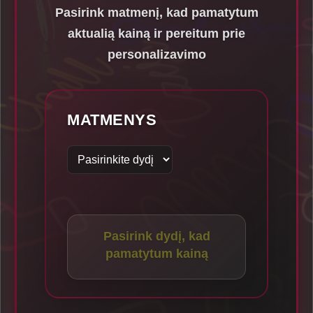
Pasirink matmenį, kad pamatytum
aktualią kainą ir pereitum prie
personalizavimo
MATMENYS
Pasirink dydį, kad
pamatytum kainą