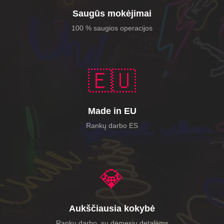
Saugūs mokėjimai
100 % saugios operacijos
🇪🇺
Made in EU
Rankų darbo ES
💎
Aukščiausia kokybė
Rankų darbo, su dėmesiu detalėms