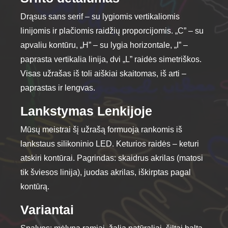
Drąsus sans serif – su lygiomis vertikaliomis
linijomis ir plačiomis raidžių proporcijomis. „C” – su
apvaliu kontūru, „H” – su lygia horizontale, „I” –
paprasta vertikalia linija, dvi „L” raidės simetriškos.
Visas užrašas iš toli aiškiai skaitomas, iš arti –
paprastas ir lengvas.
Lankstymas Lenkijoje
Mūsų meistrai šį užrašą formuoja rankomis iš
lankstaus silikoninio LED. Keturios raidės – keturi
atskiri kontūrai. Pagrindas: skaidrus akrilas (matosi
tik šviesos linija), juodas akrilas, iškirptas pagal
kontūrą.
Variantai