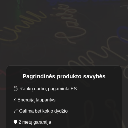
Pagrindinės produkto savybės
🖐️
Rankų darbo, pagaminta ES
⚡
Energiją taupantys
📏
Galima bet kokio dydžio
🛡️
2 metų garantija