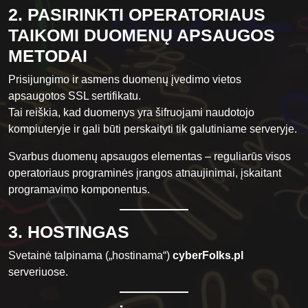
2. PASIRINKTI OPERATORIAUS
TAIKOMI DUOMENŲ APSAUGOS
METODAI
Prisijungimo ir asmens duomenų įvedimo vietos
apsaugotos SSL sertifikatu.
Tai reiškia, kad duomenys yra šifruojami naudotojo
kompiuteryje ir gali būti perskaityti tik galutiniame serveryje.
Svarbus duomenų apsaugos elementas – reguliarūs visos
operatoriaus programinės įrangos atnaujinimai, įskaitant
programavimo komponentus.
3. HOSTINGAS
Svetainė talpinama („hostinama“)
cyberFolks.pl
serveriuose.