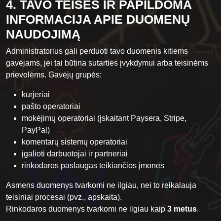
4. TAVO TEISĖS IR PAPILDOMA
INFORMACIJA APIE DUOMENŲ
NAUDOJIMĄ
Administratorius gali perduoti tavo duomenis kitiems
gavėjams, jei tai būtina sutarties įvykdymui arba teisinėms
prievolėms. Gavėjų grupės:
kurjeriai
pašto operatoriai
mokėjimų operatoriai (įskaitant Paysera, Stripe,
PayPal)
komentarų sistemų operatoriai
įgalioti darbuotojai ir partneriai
rinkodaros paslaugas teikiančios įmonės
Asmens duomenys tvarkomi ne ilgiau, nei to reikalauja
teisiniai procesai (pvz., apskaita).
Rinkodaros duomenys tvarkomi ne ilgiau kaip
3 metus
.