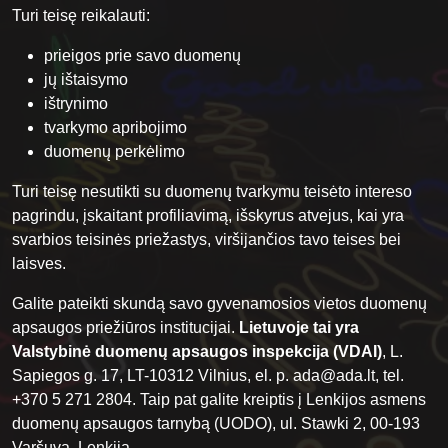
Turi teisę reikalauti:
prieigos prie savo duomenų
jų ištaisymo
ištrynimo
tvarkymo apribojimo
duomenų perkėlimo
Turi teisę nesutikti su duomenų tvarkymu teisėto intereso
pagrindu, įskaitant profiliavimą, išskyrus atvejus, kai yra
svarbios teisinės priežastys, viršijančios tavo teises bei
laisves.
Galite pateikti skundą savo gyvenamosios vietos duomenų
apsaugos priežiūros institucijai.
Lietuvoje tai yra
Valstybinė duomenų apsaugos inspekcija (VDAI)
, L.
Sapiegos g. 17, LT-10312 Vilnius, el. p. ada@ada.lt, tel.
+370 5 271 2804. Taip pat galite kreiptis į Lenkijos asmens
duomenų apsaugos tarnybą (UODO), ul. Stawki 2, 00-193
Varšuva, Lenkija.