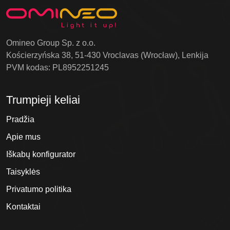
Omineo Group Sp. z o.o.
Kościerzyńska 38, 51-430 Vroclavas (Wrocław), Lenkija
PVM kodas: PL8952251245
Trumpieji keliai
Pradžia
Apie mus
Iškabų konfigurator
Taisyklės
Privatumo politika
Kontaktai