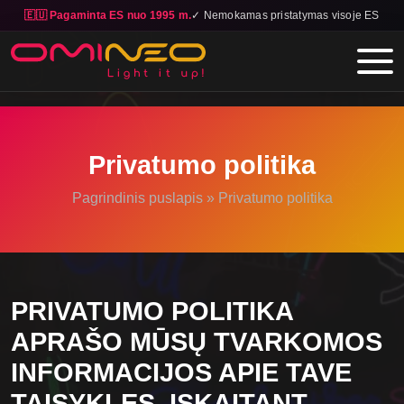
🇪🇺 Pagaminta ES nuo 1995 m.
✓ Nemokamas pristatymas visoje ES
Skip to main content
Privatumo politika
Pagrindinis puslapis
»
Privatumo politika
PRIVATUMO POLITIKA
APRAŠO MŪSŲ TVARKOMOS
INFORMACIJOS APIE TAVE
TAISYKLES, ĮSKAITANT