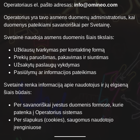
Operatoriaus el. pašto adresas:
info@omineo.com
Operatorius yra tavo asmens duomenų administratorius, kai
duomenys pateikiami savanoriškai per Svetainę.
Svetainė naudoja asmens duomenis šiais tikslais:
Užklausų tvarkymas per kontaktinę formą
Prekių paruošimas, pakavimas ir siuntimas
Užsakytų paslaugų vykdymas
Pasiūlymų ar informacijos pateikimas
Svetainė renka informaciją apie naudotojus ir jų elgseną
šiais būdais:
Per savanoriškai įvestus duomenis formose, kurie
patenka į Operatorius sistemas
Per slapukus (cookies), saugomus naudotojo
įrenginiuose