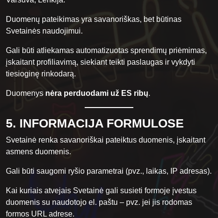
Duomenų pateikimas yra savanoriškas, bet būtinas
Svetainės naudojimui.
Gali būti atliekamas automatizuotas sprendimų priėmimas,
įskaitant profiliavimą, siekiant teikti paslaugas ir vykdyti
tiesioginę rinkodarą.
Duomenys
nėra perduodami už ES ribų
.
5. INFORMACIJA FORMULOSE
Svetainė renka savanoriškai pateiktus duomenis, įskaitant
asmens duomenis.
Gali būti saugomi ryšio parametrai (pvz., laikas, IP adresas).
Kai kuriais atvejais Svetainė gali susieti formoje įvestus
duomenis su naudotojo el. paštu – pvz. jei jis rodomas
formos URL adrese.