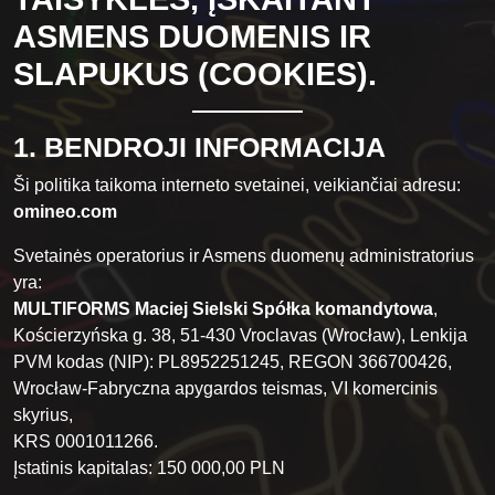
ASMENS DUOMENIS IR
SLAPUKUS (COOKIES).
1. BENDROJI INFORMACIJA
Ši politika taikoma interneto svetainei, veikiančiai adresu:
omineo.com
Svetainės operatorius ir Asmens duomenų administratorius
yra:
MULTIFORMS Maciej Sielski Spółka komandytowa
,
Kościerzyńska g. 38, 51-430 Vroclavas (Wrocław), Lenkija
PVM kodas (NIP): PL8952251245, REGON 366700426,
Wrocław-Fabryczna apygardos teismas, VI komercinis
skyrius,
KRS 0001011266.
Įstatinis kapitalas: 150 000,00 PLN