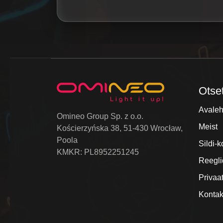
Otse
Avaleh
Omineo Group Sp. z o.o.
Meist
Kościerzyńska 38, 51-430 Wrocław,
Poola
Sildi-k
KMKR: PL8952251245
Reegli
Privaat
Kontak