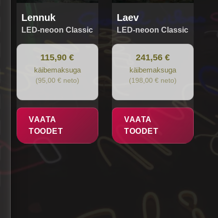
Lennuk
Laev
LED-neoon Classic
LED-neoon Classic
115,90 €
241,56 €
käibemaksuga
käibemaksuga
(95,00 € neto)
(198,00 € neto)
VAATA
VAATA
TOODET
TOODET