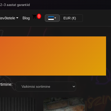
2–3 aastat garantiid
0
tevõtetele
Blog
▼
timine:
is
oduct