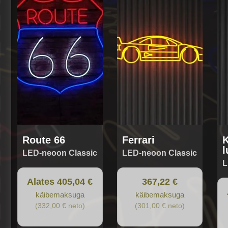
has
ha
multiple
mul
variants.
var
The
Th
options
op
may
ma
be
be
chosen
ch
on
on
the
the
product
pr
page
pa
Route 66
Ferrari
K
l
LED-neoon Classic
LED-neoon Classic
L
Alates 405,04 €
367,22 €
käibemaksuga
käibemaksuga
(332,00 € neto)
(301,00 € neto)