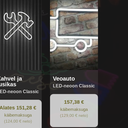
s
tiple
iants.
e
tions
y
osen
oduct
ge
ahvel ja
Veoauto
usikas
LED-neoon Classic
ED-neoon Classic
157,38 €
Alates 151,28 €
käibemaksuga
käibemaksuga
(129,00 € neto)
(124,00 € neto)