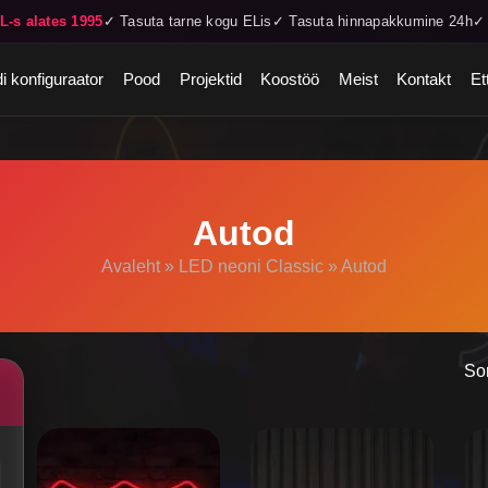
L-s alates 1995
✓ Tasuta tarne kogu ELis
✓ Tasuta hinnapakkumine 24h
✓ 
di konfiguraator
Pood
Projektid
Koostöö
Meist
Kontakt
Et
Autod
Avaleht
»
LED neoni Classic
»
Autod
Sor
This
Th
product
pr