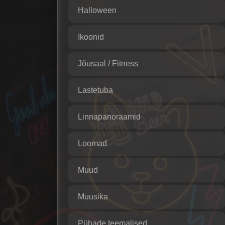
Halloween
Ikoonid
Jõusaal / Fitness
Lastetuba
Linnapanoraamid
Loomad
Muud
Muusika
Pühade teemalised