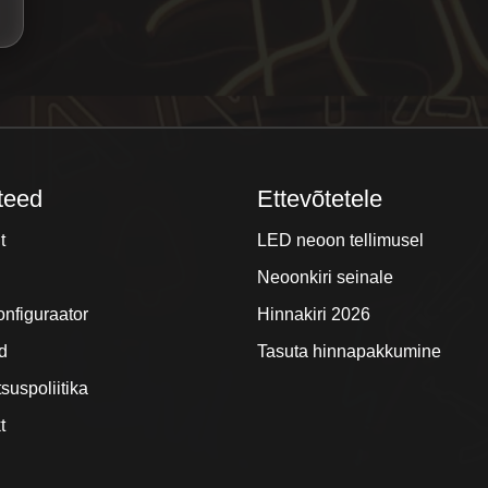
teed
Ettevõtetele
t
LED neoon tellimusel
Neoonkiri seinale
onfiguraator
Hinnakiri 2026
d
Tasuta hinnapakkumine
suspoliitika
t