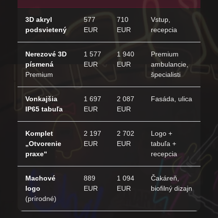
3D akryl
577
710
Vstup,
podsvietený
EUR
EUR
recepcia
Nerezové 3D
1 577
1 940
Premium
písmená
EUR
EUR
ambulancie,
Premium
špecialisti
Vonkajšia
1 697
2 087
Fasáda, ulica
IP65 tabuľa
EUR
EUR
Komplet
2 197
2 702
Logo +
„Otvorenie
EUR
EUR
tabuľa +
praxe“
recepcia
Machové
889
1 094
Čakáreň,
logo
EUR
EUR
biofilný dizajn
(prírodné)