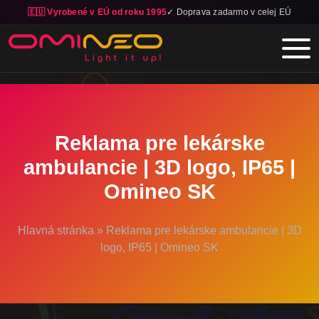
🇪🇺 Vyrobené v EÚ od roku 1995
✓ Doprava zadarmo v celej EÚ
Skip to main content
Reklama pre lekárske
ambulancie | 3D logo, IP65 |
Omineo SK
Hlavná stránka
»
Reklama pre lekárske ambulancie | 3D
logo, IP65 | Omineo SK