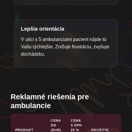
Lepšia orientácia
V ulici s 5 ambulanciami pacient nájde tú
Vašu rýchlejšie. Znižuje frustráciu, zvyšuje
dochádzku.
Reklamné riešenia pre
ambulancie
CENA
CENA
OD
S DPH
PRODUKT
(EUR)
20 %
POUŽITIE