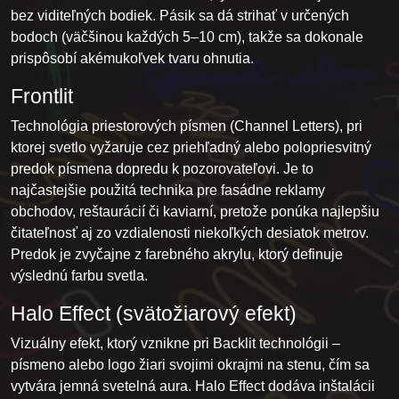
bez viditeľných bodiek. Pásik sa dá strihať v určených
bodoch (väčšinou každých 5–10 cm), takže sa dokonale
prispôsobí akémukoľvek tvaru ohnutia.
Frontlit
Technológia priestorových písmen (Channel Letters), pri
ktorej svetlo vyžaruje cez priehľadný alebo polopriesvitný
predok písmena dopredu k pozorovateľovi. Je to
najčastejšie použitá technika pre fasádne reklamy
obchodov, reštaurácií či kaviarní, pretože ponúka najlepšiu
čitateľnosť aj zo vzdialenosti niekoľkých desiatok metrov.
Predok je zvyčajne z farebného akrylu, ktorý definuje
výslednú farbu svetla.
Halo Effect (svätožiarový efekt)
Vizuálny efekt, ktorý vznikne pri Backlit technológii –
písmeno alebo logo žiari svojimi okrajmi na stenu, čím sa
vytvára jemná svetelná aura. Halo Effect dodáva inštalácii