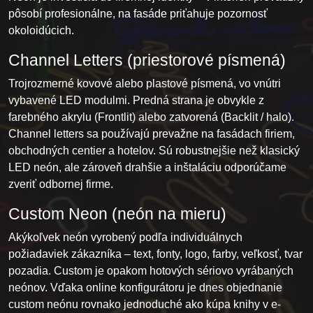
pôsobí profesionálne, na fasáde priťahuje pozornosť
okoloidúcich.
Channel Letters (priestorové písmená)
Trojrozmerné kovové alebo plastové písmená, vo vnútri
vybavené LED modulmi. Predná strana je obvykle z
farebného akrylu (Frontlit) alebo zatvorená (Backlit / halo).
Channel letters sa používajú prevažne na fasádach firiem,
obchodných centier a hotelov. Sú robustnejšie než klasický
LED neón, ale zároveň drahšie a inštaláciu odporúčame
zveriť odbornej firme.
Custom Neon (neón na mieru)
Akýkoľvek neón vyrobený podľa individuálnych
požiadaviek zákazníka – text, fonty, logo, farby, veľkosť, tvar
pozadia. Custom je opakom hotových sériovo vyrábaných
neónov. Vďaka online konfigurátoru je dnes objednanie
custom neónu rovnako jednoduché ako kúpa knihy v e-