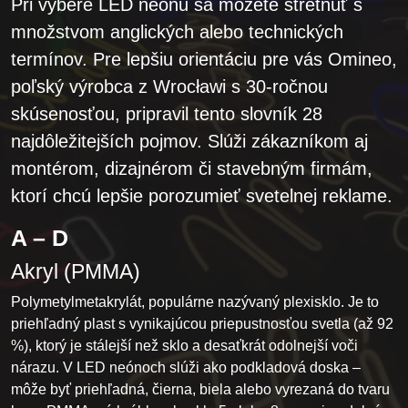
Pri výbere LED neónu sa môžete stretnúť s
množstvom anglických alebo technických
termínov. Pre lepšiu orientáciu pre vás Omineo,
poľský výrobca z Wrocławi s 30-ročnou
skúsenosťou, pripravil tento slovník 28
najdôležitejších pojmov. Slúži zákazníkom aj
montérom, dizajnérom či stavebným firmám,
ktorí chcú lepšie porozumieť svetelnej reklame.
A – D
Akryl (PMMA)
Polymetylmetakrylát, populárne nazývaný plexisklo. Je to
priehľadný plast s vynikajúcou priepustnosťou svetla (až 92
%), ktorý je stálejší než sklo a desaťkrát odolnejší voči
nárazu. V LED neónoch slúži ako podkladová doska –
môže byť priehľadná, čierna, biela alebo vyrezaná do tvaru