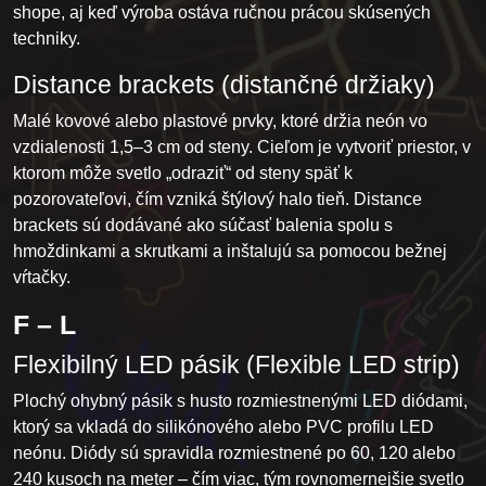
shope, aj keď výroba ostáva ručnou prácou skúsených
techniky.
Distance brackets (distančné držiaky)
Malé kovové alebo plastové prvky, ktoré držia neón vo
vzdialenosti 1,5–3 cm od steny. Cieľom je vytvoriť priestor, v
ktorom môže svetlo „odraziť“ od steny späť k
pozorovateľovi, čím vzniká štýlový halo tieň. Distance
brackets sú dodávané ako súčasť balenia spolu s
hmoždinkami a skrutkami a inštalujú sa pomocou bežnej
vŕtačky.
F – L
Flexibilný LED pásik (Flexible LED strip)
Plochý ohybný pásik s husto rozmiestnenými LED diódami,
ktorý sa vkladá do silikónového alebo PVC profilu LED
neónu. Diódy sú spravidla rozmiestnené po 60, 120 alebo
240 kusoch na meter – čím viac, tým rovnomernejšie svetlo