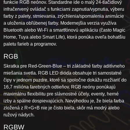
funkcie RGB neónov. Štandardne ide o malý 24-tlačidlový
infračervený ovládač s funkciami zapnutia/vypnutia, výberu
farby z palety, stmievania, zrýchlenia/spomalenia animácie
a uloženia obľúbenej farby. Modernejšia verzia využíva
Bluetooth alebo Wi-Fi a smartfónovú aplikáciu (často Magic
Home, Tuya alebo Smart Life), ktorá ponúka oveľa bohatšiu
paletu farieb a programov.
RGB
Skratka pre Red-Green-Blue – tri základné farby aditívneho
miešania svetla. RGB LED dióda obsahuje tri samostatné
čipy v jednom puzdre, ktoré sa spoločne dokážu rozžiariť do
16,7 milióna farebných odtieňov. RGB neóny ponúkajú
maximálnu flexibilitu pre slávnostné účely, eventy, herné
izby a spálne dospievajúcich. Nevýhodou je, že biela farba
zložená z R+G+B nie je čisto biela, skôr má modrý alebo
ružový nádych.
RGBW