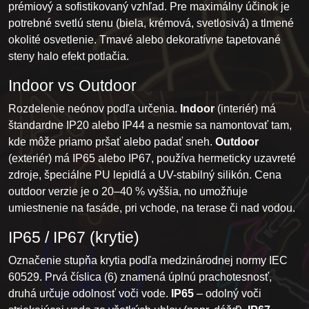
prémiový a sofistikovaný vzhľad. Pre maximálny účinok je
potrebné svetlú stenu (biela, krémová, svetlosivá) a tlmené
okolité osvetlenie. Tmavé alebo dekoratívne tapetované
steny halo efekt potlačia.
Indoor vs Outdoor
Rozdelenie neónov podľa určenia.
Indoor
(interiér) má
štandardne IP20 alebo IP44 a nesmie sa namontovať tam,
kde môže priamo pršať alebo padať sneh.
Outdoor
(exteriér) má IP65 alebo IP67, používa hermeticky uzavreté
zdroje, špeciálne PU lepidlá a UV-stabilný silikón. Cena
outdoor verzie je o 20–40 % vyššia, no umožňuje
umiestnenie na fasáde, pri vchode, na terase či nad vodou.
IP65 / IP67 (krytie)
Označenie stupňa krytia podľa medzinárodnej normy IEC
60529. Prvá číslica (6) znamená úplnú prachotesnosť,
druhá určuje odolnosť voči vode.
IP65
– odolný voči