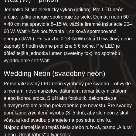
Jednotka SI pre elektrický výkon (príkon). Pre LED neón
určuje, koľko energie spotrebuje zo siete. Domáci neón 60
× 40 cm má spravidla 8–15 W, väčšie firemné inštalácie 20–
60 W. Watt × čas používania = celková spotrebovaná
energia (kWh). Pri sadzbe 0,18 €/kWh stojí 10-wattový neón
zapnutý 8 hodín denne približne 5 € ročne. Pre LED je
dôležitejšia jednotka lumen (svetelný tok), no spotrebu
vyjadrujeme cez Watt.
Wedding Neon (svadobný neón)
Personalizovaný LED neón vyrobený pre svadbu – obvykle
s menami novomanželov, dátumom, romantickým citátom
alebo ikonou srdca. Slúži ako fotokútik, dekorácia za
hlavným stolom alebo prekvapenie pre nevestu. Pre svadby
ponúkame zrýchlenú výrobu (3–5 dní), aby ste neón získali
včas, aj keď svadbu plánujete na poslednú chvíľu.
Najpopulárnejšie sú teplá biela alebo ružová, písmo „Allura“
alebo „Great Vibes“ a tvar srdca.