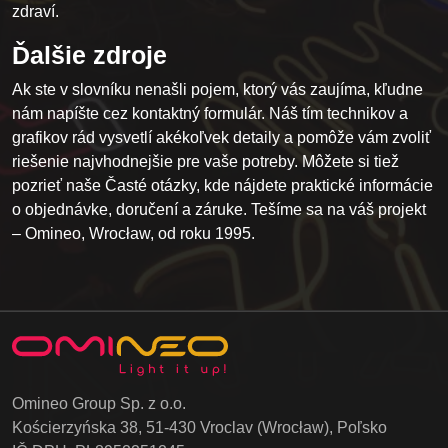
zdraví.
Ďalšie zdroje
Ak ste v slovníku nenašli pojem, ktorý vás zaujíma, kľudne
nám napíšte cez kontaktný formulár. Náš tím technikov a
grafikov rád vysvetlí akékoľvek detaily a pomôže vám zvoliť
riešenie najvhodnejšie pre vaše potreby. Môžete si tiež
pozrieť naše
Časté otázky
, kde nájdete praktické informácie
o objednávke, doručení a záruke. Tešíme sa na váš projekt
– Omineo, Wrocław, od roku 1995.
Omineo Group Sp. z o.o.
Kościerzyńska 38, 51-430 Vroclav (Wrocław), Poľsko