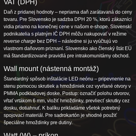
VAT (DPH)
Daň z pridanej hodnoty – nepriama daň zarátavaná do ceny
tovaru. Pre Slovensko je sadzba DPH 20 %, ktorú zákazníci
vidia priamo na konečnej cene v našom e-shope. Slovenskí
podnikatelia s platným IČ DPH môžu nakupovať v režime
reverse charge
bez DPH – následne si ju vyúčtujú vo
vlastnom daňovom priznaní. Slovensko ako členský štát EÚ
má štandardizované pravidlá pre intrakomunitárny obchod.
Wall mount (nástenná montáž)
Štandardný spôsob inštalácie LED neónu – pripevnenie na
stenu pomocou skrutiek a hmoždiniek cez vyvŕtané otvory v
PMMA podkladovej doske. Postup: označiť polohu otvorov,
vŕtať vrtákom 6 mm, vložiť hmoždinky, prevliecť skrutky cez
dosku, dotiahnuť. K balíku prikladáme všetok potrebný
spojovací materiál. Pre sadrokartón je vhodné použiť
špeciálne hmoždinky pre dutiny.
Watt (W) – príkon