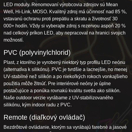
LED moduly. Renomovaní výrobcovia zdrojov sú Mean
Well, Hi-Link, MOSO. Kvalitný zdroj má účinnosť nad 85 %,
vstavanú ochranu proti prepätiu a skratu a životnosť 30
000+ hodín. Vždy si vyberajte zdroj s rezervou aspoň 20 %
nad celkový príkon LED, aby nepracoval na hranici svojich
možností.
PVC (polyvinylchlorid)
Plast, z ktorého je vyrobený niektorý typ profilu LED neónu
(alternatíva k silikónu). PVC je tvrdšie a lacnejšie, no menej
UV-stabilné než silikón a po niekoľkých rokoch vonkajšieho
použitia môže žltnúť. Pre interiérové neóny je úplne
postačujúce a ponúka rovnakú kvalitu svetla ako silikón.
Naše outdoor verzie vyrábame z UV-stabilizovaného
silikónu, kým indoor radu z PVC.
Remote (diaľkový ovládač)
Bezdrôtové ovládanie, ktorým sa vyrábajú farebné a jasové