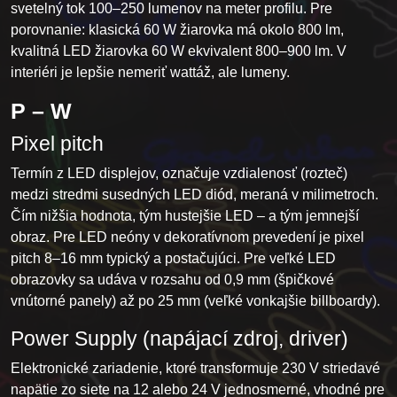
svetelný tok 100–250 lumenov na meter profilu. Pre
porovnanie: klasická 60 W žiarovka má okolo 800 lm,
kvalitná LED žiarovka 60 W ekvivalent 800–900 lm. V
interiéri je lepšie nemeriť wattáž, ale lumeny.
P – W
Pixel pitch
Termín z LED displejov, označuje vzdialenosť (rozteč)
medzi stredmi susedných LED diód, meraná v milimetroch.
Čím nižšia hodnota, tým hustejšie LED – a tým jemnejší
obraz. Pre LED neóny v dekoratívnom prevedení je pixel
pitch 8–16 mm typický a postačujúci. Pre veľké LED
obrazovky sa udáva v rozsahu od 0,9 mm (špičkové
vnútorné panely) až po 25 mm (veľké vonkajšie billboardy).
Power Supply (napájací zdroj, driver)
Elektronické zariadenie, ktoré transformuje 230 V striedavé
napätie zo siete na 12 alebo 24 V jednosmerné, vhodné pre