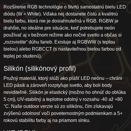
Rozšírenie RGB technológie o štvrtú samostatnú bielu LED
diódu (W = White). Vďaka nej dostanete čistú a kvalitnú
bielu farbu, ktorá nie je dosiahnuteľná v RGB. RGBW je
drahšie, no ideálne pre situácie, keď potrebujete neón
používať aj v bežnom režime ako nočné svetlo a občas si
„rozsvietite“ dúhu farieb. Existuje aj RGBWW (s teplou
bielou) alebo RGBCCT (s nastaviteľnou bielou farbou od
teplej po studenú).
Silikón (silikónový profil)
Pružný materiál, ktorý slúži ako plášť LED neónu – chráni
LED pásik a zároveň rozptyľuje svetlo, aby boli body
neviditeľné. Silikón je elastický (možno ho ohnúť do oblúka
5 cm), UV-stabilný a teplotne odolný v rozsahu -40 až +80
°C. Naše outdoor verzie sú zo silikónu, čím získavajú
zvýšenú odolnosť voči poveternostným podmienkam a 5+
rokovú stabilitu farby aj na priamom slnku.