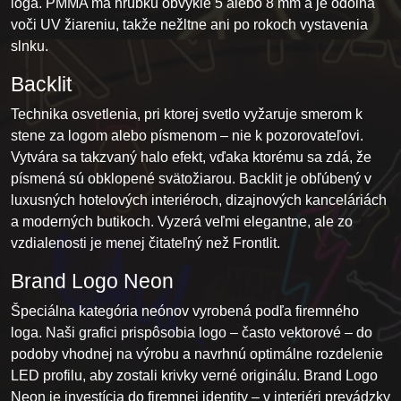
loga. PMMA má hrúbku obvykle 5 alebo 8 mm a je odolná
voči UV žiareniu, takže nežltne ani po rokoch vystavenia
slnku.
Backlit
Technika osvetlenia, pri ktorej svetlo vyžaruje smerom k
stene za logom alebo písmenom – nie k pozorovateľovi.
Vytvára sa takzvaný halo efekt, vďaka ktorému sa zdá, že
písmená sú obklopené svätožiarou. Backlit je obľúbený v
luxusných hotelových interiéroch, dizajnových kanceláriách
a moderných butikoch. Vyzerá veľmi elegantne, ale zo
vzdialenosti je menej čitateľný než Frontlit.
Brand Logo Neon
Špeciálna kategória neónov vyrobená podľa firemného
loga. Naši grafici prispôsobia logo – často vektorové – do
podoby vhodnej na výrobu a navrhnú optimálne rozdelenie
LED profilu, aby zostali krivky verné originálu. Brand Logo
Neon je investícia do firemnej identity – v interiéri prevádzky