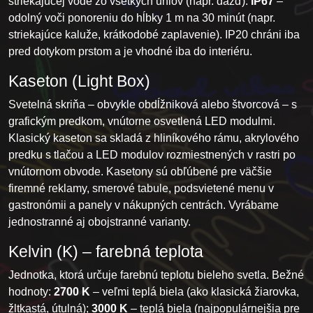
striekajúcej vode zo všetkých uhlov (napr. dážď).
IP67
–
odolný voči ponoreniu do hĺbky 1 m na 30 minút (napr.
striekajúce kaluže, krátkodobé zaplavenie). IP20 chráni iba
pred dotykom prstom a je vhodné iba do interiéru.
Kaseton (Light Box)
Svetelná skriňa – obvykle obdĺžniková alebo štvorcová – s
grafickým predkom, vnútorne osvetlená LED modulmi.
Klasický kaseton sa skladá z hliníkového rámu, akrylového
predku s tlačou a LED modulov rozmiestnených v rastri po
vnútornom obvode. Kasetony sú obľúbené pre väčšie
firemné reklamy, smerové tabule, podsvietené menu v
gastronómii a panely v nákupných centrách. Vyrábame
jednostranné aj obojstranné varianty.
Kelvin (K) – farebná teplota
Jednotka, ktorá určuje farebnú teplotu bieleho svetla. Bežné
hodnoty:
2700 K
– veľmi teplá biela (ako klasická žiarovka,
žltkastá, útulná);
3000 K
– teplá biela (najpopulárnejšia pre