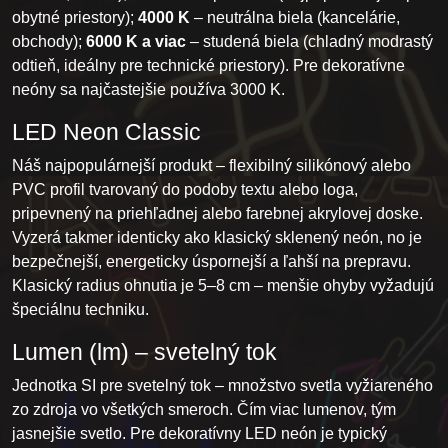
obytné priestory);
4000 K
– neutrálna biela (kancelárie,
obchody);
6000 K a viac
– studená biela (chladný modrastý
odtieň, ideálny pre technické priestory). Pre dekoratívne
neóny sa najčastejšie používa 3000 K.
LED Neon Classic
Náš najpopulárnejší produkt – flexibilný silikónový alebo
PVC profil tvarovaný do podoby textu alebo loga,
pripevnený na priehľadnej alebo farebnej akrylovej doske.
Vyzerá takmer identicky ako klasický sklenený neón, no je
bezpečnejší, energeticky úspornejší a ľahší na prepravu.
Klasický radius ohnutia je 5–8 cm – menšie ohyby vyžadujú
špeciálnu techniku.
Lumen (lm) – svetelný tok
Jednotka SI pre svetelný tok – množstvo svetla vyžiareného
zo zdroja vo všetkých smeroch. Čím viac lumenov, tým
jasnejšie svetlo. Pre dekoratívny LED neón je typický