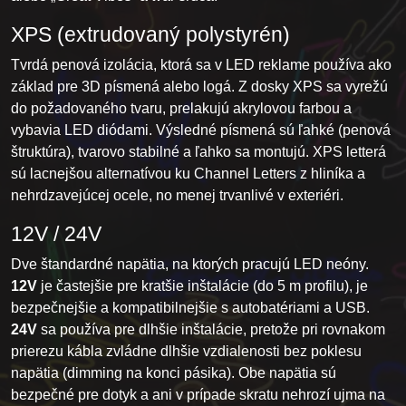
XPS (extrudovaný polystyrén)
Tvrdá penová izolácia, ktorá sa v LED reklame používa ako
základ pre 3D písmená alebo logá. Z dosky XPS sa vyrežú
do požadovaného tvaru, prelakujú akrylovou farbou a
vybavia LED diódami. Výsledné písmená sú ľahké (penová
štruktúra), tvarovo stabilné a ľahko sa montujú. XPS letterá
sú lacnejšou alternatívou ku Channel Letters z hliníka a
nehrdzavejúcej ocele, no menej trvanlivé v exteriéri.
12V / 24V
Dve štandardné napätia, na ktorých pracujú LED neóny.
12V
je častejšie pre kratšie inštalácie (do 5 m profilu), je
bezpečnejšie a kompatibilnejšie s autobatériami a USB.
24V
sa používa pre dlhšie inštalácie, pretože pri rovnakom
prierezu kábla zvládne dlhšie vzdialenosti bez poklesu
napätia (dimming na konci pásika). Obe napätia sú
bezpečné pre dotyk a ani v prípade skratu nehrozí ujma na