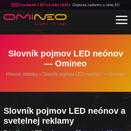
🇪🇺 Vyrobené v EÚ od roku 1995
✓ Doprava zadarmo v celej EÚ
Skip to main content
Slovník pojmov LED neónov
— Omineo
Hlavná stránka
»
Slovník pojmov LED neónov — Omineo
Slovník pojmov LED neónov a
svetelnej reklamy