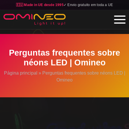
🇪🇺 Made in UE desde 1995
✓ Envio gratuito em toda a UE
Skip to main content
Perguntas frequentes sobre
néons LED | Omineo
Página principal
»
Perguntas frequentes sobre néons LED |
Omineo