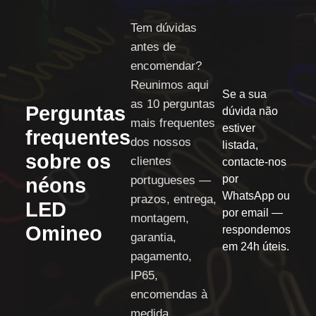
Tem dúvidas
antes de
encomendar?
Reunimos aqui
Se a sua
as
10 perguntas
Perguntas
dúvida não
mais frequentes
estiver
frequentes
dos nossos
listada,
sobre os
clientes
contacte-nos
por
portugueses —
néons
WhatsApp
ou
prazos, entrega,
LED
por
email
—
montagem,
Omineo
respondemos
garantia,
em 24h úteis.
pagamento,
IP65,
encomendas à
medida.