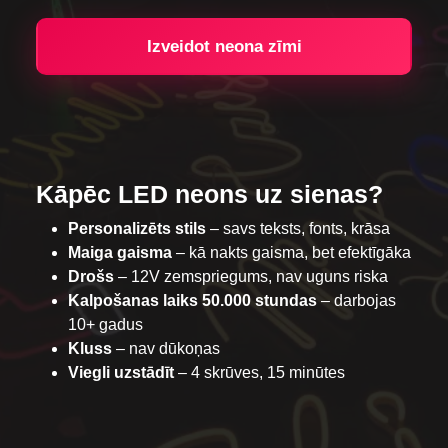
Izveidot neona zīmi
Kāpēc LED neons uz sienas?
Personalizēts stils
– savs teksts, fonts, krāsa
Maiga gaisma
– kā nakts gaisma, bet efektīgāka
Drošs
– 12V zemspriegums, nav uguns riska
Kalpošanas laiks 50.000 stundas
– darbojas
10+ gadus
Kluss
– nav dūkoņas
Viegli uzstādīt
– 4 skrūves, 15 minūtes