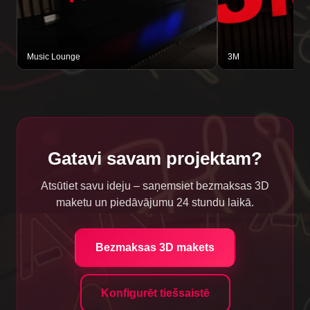
Music Lounge
3M
Gatavi savam projektam?
Atsūtiet savu ideju – saņemsiet bezmaksas 3D
maketu un piedāvājumu 24 stundu laikā.
Bezmaksas 3D makets
Konfigurēt tiešsaistē