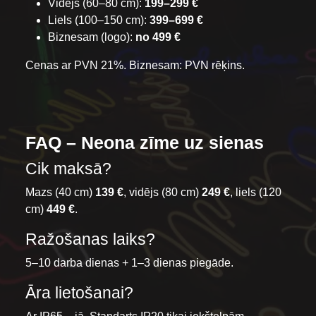
Vidējs (60–80 cm):
199–299 €
Liels (100–150 cm):
399–699 €
Biznesam (logo):
no 499 €
Cenas ar PVN 21%. Biznesam: PVN rēķins.
FAQ – Neona zīme uz sienas
Cik maksā?
Mazs (40 cm)
139 €
, vidējs (80 cm)
249 €
, liels (120
cm)
449 €
.
Ražošanas laiks?
5–10 darba dienas + 1–3 dienas piegāde.
Āra lietošanai?