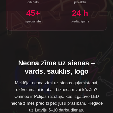
dibināts
projektu
45+
24 h
speciālistu
piedāvājums
Neona zīme uz sienas –
vārds, sauklis, logo
Meklējat
neona zīmi uz sienas
guļamistabai,
dzīvojamajai istabai, biznesam vai kāzām?
Omineo ir Polijas ražotājs, kas izgatavo LED
neona zīmes precīzi pēc jūsu prasībām. Piegāde
uz Latviju 5–10 darba dienās.