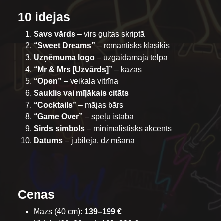
10 idejas
Savs vārds
– virs gultas skriptā
“Sweet Dreams”
– romantisks klasikis
Uzņēmuma logo
– uzgaidāmajā telpā
“Mr & Mrs [Uzvārds]”
– kāzas
“Open”
– veikala vitrīna
Sauklis vai mīļākais citāts
“Cocktails”
– mājas bārs
“Game Over”
– spēļu istaba
Sirds simbols
– minimālistisks akcents
Datums
– jubileja, dzimšana
Cenas
Mazs (40 cm):
139–199 €