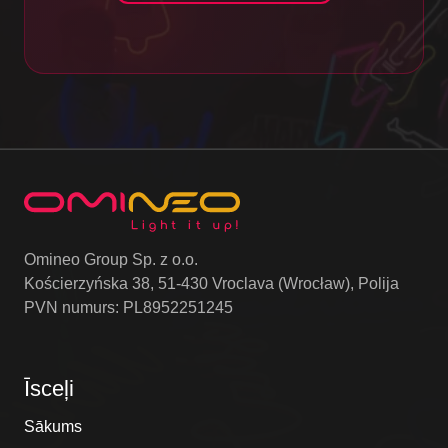
Omineo Group Sp. z o.o.
Kościerzyńska 38, 51-430 Vroclava (Wrocław), Polija
PVN numurs: PL8952251245
Īsceļi
Sākums