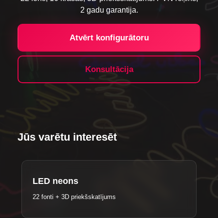
2 gadu garantija.
Atvērt konfigurātoru
Konsultācija
Jūs varētu interesēt
LED neons
22 fonti + 3D priekšskatījums