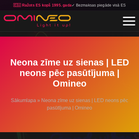
🇪🇺 Ražots ES kopš 1995. gada
✓ Bezmaksas piegāde visā ES
Skip to main content
Neona zīme uz sienas | LED
neons pēc pasūtījuma |
Omineo
Sākumlapa
»
Neona zīme uz sienas | LED neons pēc
pasūtījuma | Omineo