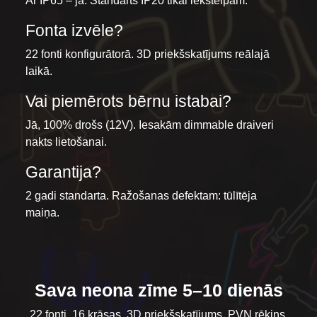
Ar IP65 – jā. Standarts IP20 tikai iekštelpām.
Fonta izvēle?
22 fonti konfigurātorā. 3D priekšskatījums reālajā
laikā.
Vai piemērots bērnu istabai?
Jā, 100% drošs (12V). Iesakām dimmable draiveri
nakts lietošanai.
Garantija?
2 gadi standarta. Ražošanas defektam: tūlītēja
maiņa.
Sava neona zīme 5–10 dienās
22 fonti, 16 krāsas, 3D priekšskatījums. PVN rēķins,