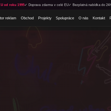
EU od roku 1995
✓ Doprava zdarma v celé EU
✓ Bezplatná nabídka do 24
tor reklam
Obchod
Projekty
Spolupráce
O nás
Kontakt