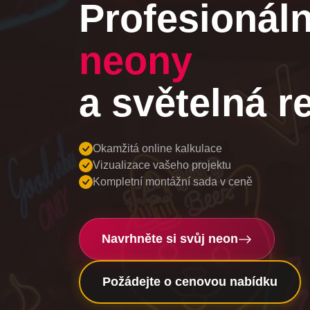
Profesionál
neony
a světelná r
Okamžitá online kalkulace
Vizualizace vašeho projektu
Kompletní montážní sada v ceně
Navrhněte si svůj neon
Požádejte o cenovou nabídku