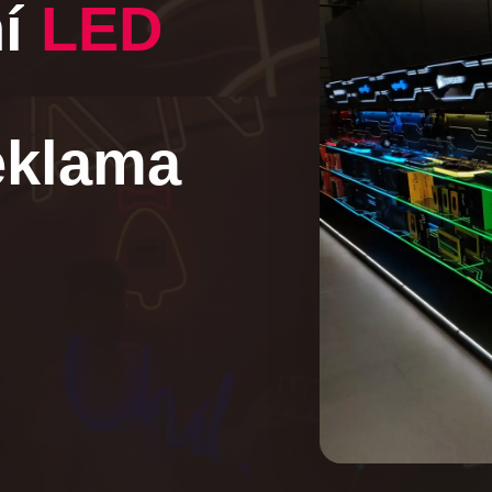
ní
LED
eklama