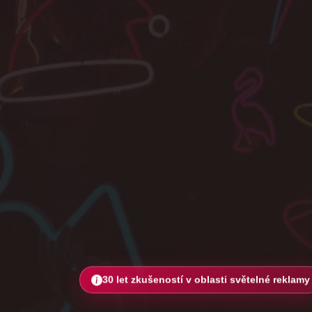
30 let zkušeností v oblasti světelné reklamy