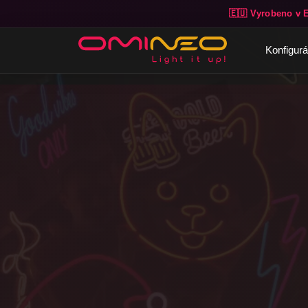
🇪🇺 Vyrobeno v 
Skip to main content
Konfigurá