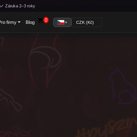
h
✓ Záruka 2–3 roky
0
Pro firmy
Blog
▼