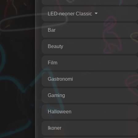
LED-neoner Classic
Bar
Beauty
Film
Gastronomi
Gaming
Halloween
Ikoner