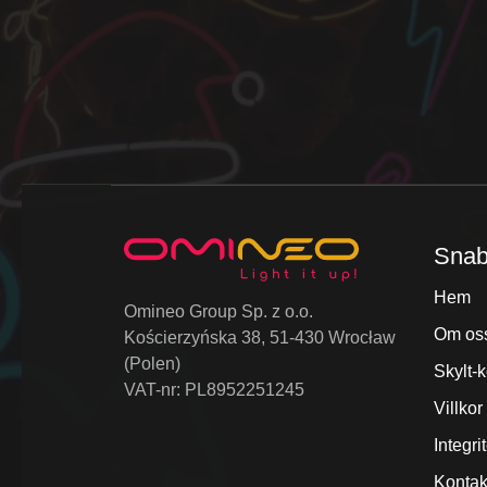
Snab
Hem
Omineo Group Sp. z o.o.
Om os
Kościerzyńska 38, 51-430 Wrocław
(Polen)
Skylt-k
VAT-nr: PL8952251245
Villko
Integri
Kontak