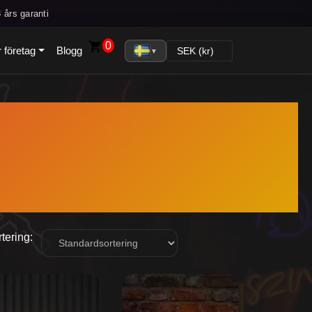
 års garanti
0
 företag
Blogg
▼
tering:
n
Den
r
här