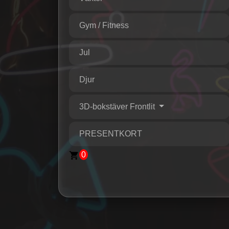
Gym / Fitness
Jul
Djur
3D-bokstäver Frontlit
PRESENTKORT
0