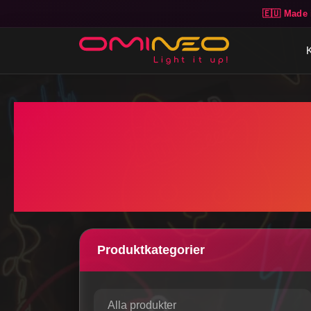
🇪🇺 Made 
Skip to main content
Produktkategorier
Alla produkter