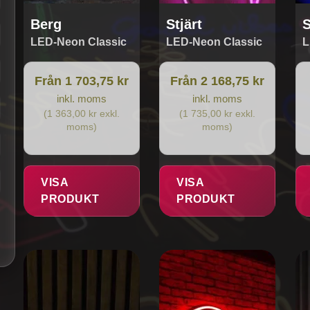
produktsidan
produktsidan
Berg
Stjärt
S
LED-Neon Classic
LED-Neon Classic
L
Från 1 703,75 kr
Från 2 168,75 kr
inkl. moms
inkl. moms
(1 363,00 kr exkl.
(1 735,00 kr exkl.
moms)
moms)
VISA
VISA
PRODUKT
PRODUKT
Den
Den
De
här
här
hä
produkten
produkten
pr
har
har
ha