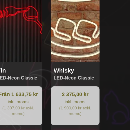
ra
ianter.
ka
ernativen
n
jas
oduktsidan
in
Whisky
ED-Neon Classic
LED-Neon Classic
Från 1 633,75 kr
2 375,00 kr
inkl. moms
inkl. moms
(1 307,00 kr exkl.
(1 900,00 kr exkl.
moms)
moms)