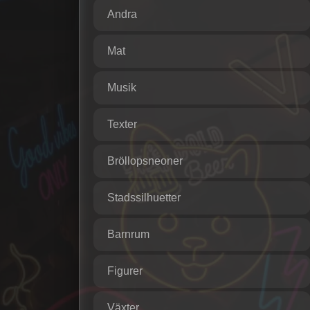
Andra
Mat
Musik
Texter
Bröllopsneoner
Stadssilhuetter
Barnrum
Figurer
Växter