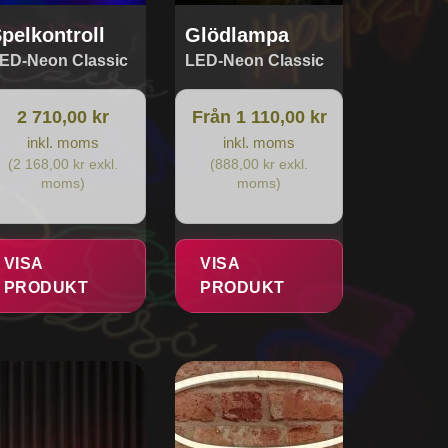
produktsidan
pelkontroll
Glödlampa
ED-Neon Classic
LED-Neon Classic
2 710,00 kr
Från 1 110,00 kr
inkl. moms
inkl. moms
(2 168,00 kr exkl.
(888,00 kr exkl.
moms)
moms)
VISA
VISA
PRODUKT
PRODUKT
n
r
odukten
r