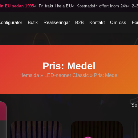
in EU sedan 1995
✓ Fri frakt i hela EU
✓ Kostnadsfri offert inom 24h
✓ 2–3
Konfigurator
Butik
Realiseringar
B2B
Kontakt
Om oss
För
Pris: Medel
Hemsida
»
LED-neoner Classic
»
Pris: Medel
Sor
Den
Den
De
här
här
hä