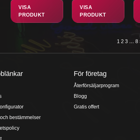
VISA
VISA
PRODUKT
PRODUKT
1
2
3
…
8
blänkar
För företag
Återförsäljarprogram
s
Blogg
onfigurator
Gratis offert
r och bestämmelser
tetspolicy
t