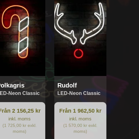
odukten
produkten
r
har
ra
flera
ianter.
varianter.
De
ka
olika
ernativen
alternativen
n
kan
jas
väljas
på
oduktsidan
produktsidan
olkagris
Rudolf
ED-Neon Classic
LED-Neon Classic
Från 2 156,25 kr
Från 1 962,50 kr
inkl. moms
inkl. moms
(1 725,00 kr exkl.
(1 570,00 kr exkl.
moms)
moms)