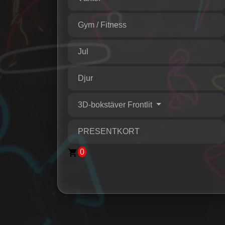
Gym / Fitness
Jul
Djur
3D-bokstäver Frontlit
PRESENTKORT
0