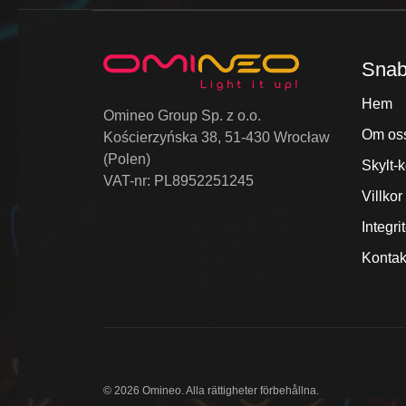
Snab
Hem
Omineo Group Sp. z o.o.
Om os
Kościerzyńska 38, 51-430 Wrocław
(Polen)
Skylt-k
VAT-nr: PL8952251245
Villko
Integri
Kontak
© 2026 Omineo. Alla rättigheter förbehållna.