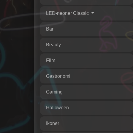
LED-neoner Classic
Bar
Beauty
Film
Gastronomi
Gaming
Halloween
Ikoner