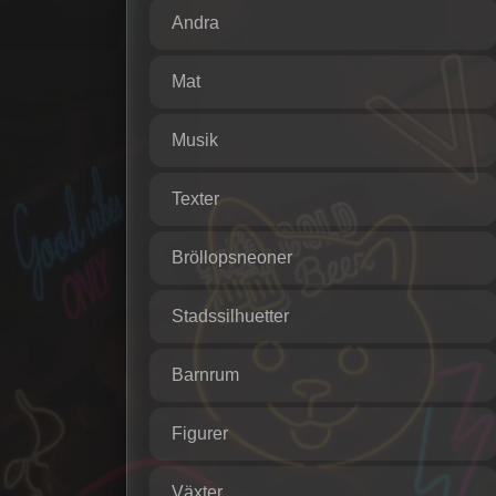
Andra
Mat
Musik
Texter
Bröllopsneoner
Stadssilhuetter
Barnrum
Figurer
Växter