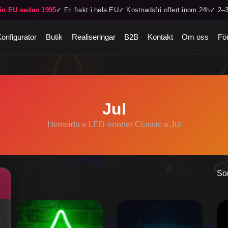
in EU sedan 1995
✓ Fri frakt i hela EU
✓ Kostnadsfri offert inom 24h
✓ 2–3
Konfigurator
Butik
Realiseringar
B2B
Kontakt
Om oss
För
Jul
Hemsida
»
LED-neoner Classic
»
Jul
Sor
Den
Den
De
här
här
hä