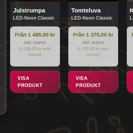
produktsidan
produktsidan
pr
Julstrumpa
Tomteluva
K
LED-Neon Classic
LED-Neon Classic
L
Från 1 485,00 kr
Från 1 375,00 kr
inkl. moms
inkl. moms
(1 188,00 kr exkl.
(1 100,00 kr exkl.
moms)
moms)
VISA
VISA
PRODUKT
PRODUKT