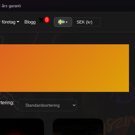
 års garanti
0
 företag
Blogg
▼
tering:
n
Den
r
här