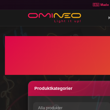
🇪🇺 Made 
Skip to main content
Produktkategorier
Alla produkter