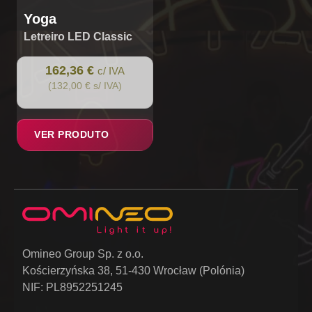
Yoga
Letreiro LED Classic
162,36 €
c/ IVA
(132,00 € s/ IVA)
VER PRODUTO
Omineo Group Sp. z o.o.
Kościerzyńska 38, 51-430 Wrocław (Polónia)
NIF: PL8952251245