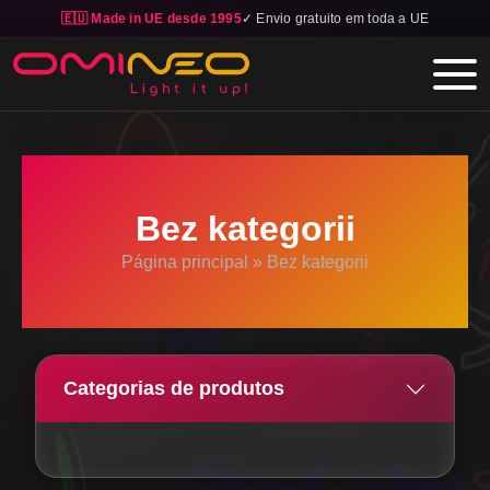
🇪🇺 Made in UE desde 1995
✓ Envio gratuito em toda a UE
Skip to main content
Bez kategorii
Página principal
»
Bez kategorii
Categorias de produtos