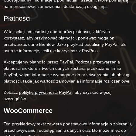
Udostępniamy informacje z podmiotami trzecimi, które pomagają
nam procesować zamówienia i dostarczają usługi, np.:
Płatności
W tej sekcji umieść listę operatorów płatności, z których
korzystasz, aby przyjmować płatności, ponieważ mogą oni
przetwarzać dane klientów. Jako przykład podaliśmy PayPal, ale
usuń te informacje, jeśli nie korzystasz z PayPala.
Akceptujemy płatności przez PayPal. Podczas przetwarzania
płatności niektóre z twoich danych zostaną przekazane firmie
PayPal, w tym informacje wymagane do przetworzenia lub obsługi
płatności, takie jak wartość zamówienia i informacje rozliczeniowe.
Zobacz
politykę prywatności PayPal
, aby uzyskać więcej
szczegółów.
WooCommerce
Ten przykładowy tekst zawiera podstawowe informacje o zbieraniu,
przechowywaniu i udostępnianiu danych oraz kto może mieć do