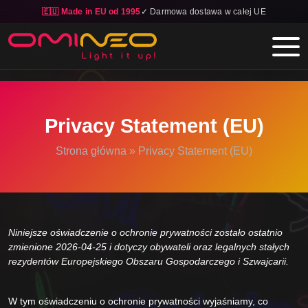
🇪🇺 Made in EU od 1995
✓ Darmowa dostawa w całej UE
Skip to main content
Privacy Statement (EU)
Strona główna
»
Privacy Statement (EU)
Niniejsze oświadczenie o ochronie prywatności zostało ostatnio
zmienione 2026-04-25 i dotyczy obywateli oraz legalnych stałych
rezydentów Europejskiego Obszaru Gospodarczego i Szwajcarii.
W tym oświadczeniu o ochronie prywatności wyjaśniamy, co