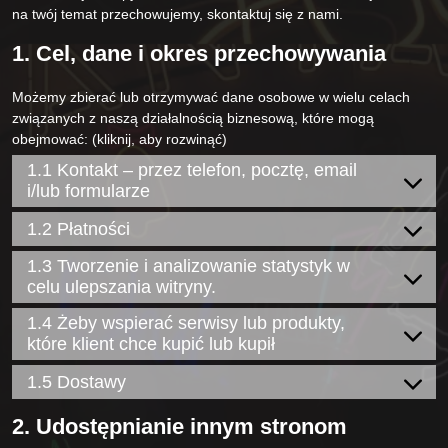
na twój temat przechowujemy, skontaktuj się z nami.
1. Cel, dane i okres przechowywania
Możemy zbierać lub otrzymywać dane osobowe w wielu celach
związanych z naszą działalnością biznesową, które mogą
obejmować: (kliknij, aby rozwinąć)
1.1 Kontakt – przez telefon, pocztę, email
i/lub formularze
1.2 Płatności
1.3 Tworzenie i analizowanie statystyk w
celu ulepszania witryny.
1.4 Żeby wspierać serwisy lub produkty,
które klient chce kupić lub kupił
1.5 Dostawy
2. Udostępnianie innym stronom