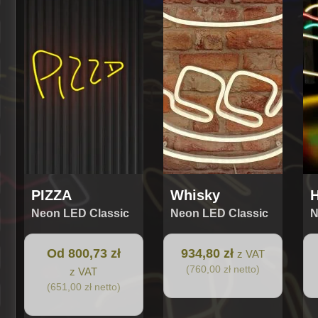
ma
wiele
wariantów.
Opcje
można
wybrać
na
stronie
produktu
PIZZA
Whisky
H
Neon LED Classic
Neon LED Classic
N
Od 800,73 zł
934,80 zł
z VAT
(760,00 zł netto)
z VAT
(651,00 zł netto)