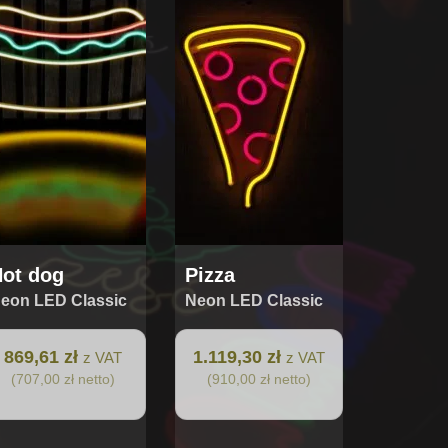
ot dog
Pizza
eon LED Classic
Neon LED Classic
869,61 zł
1.119,30 zł
z VAT
z VAT
(707,00 zł netto)
(910,00 zł netto)