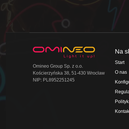
Na s
Start
Omineo Group Sp. z o.o.
O nas
Kościerzyńska 38, 51-430 Wrocław
NIP: PL8952251245
Konfig
Regul
Polity
Kontak