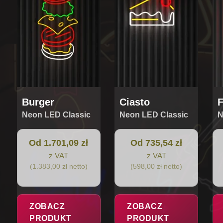
Opcje
Opcje
Op
można
można
mo
wybrać
wybrać
wy
na
na
na
stronie
stronie
str
produktu
produktu
pr
Burger
Ciasto
F
Neon LED Classic
Neon LED Classic
N
Od 1.701,09 zł
Od 735,54 zł
z VAT
z VAT
(1.383,00 zł netto)
(598,00 zł netto)
ZOBACZ
ZOBACZ
PRODUKT
PRODUKT