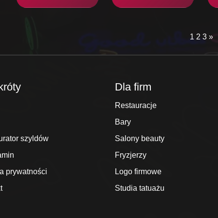
1
2
3
»
króty
Dla firm
Restauracje
Bary
urator szyldów
Salony beauty
amin
Fryzjerzy
ka prywatności
Logo firmowe
t
Studia tatuażu