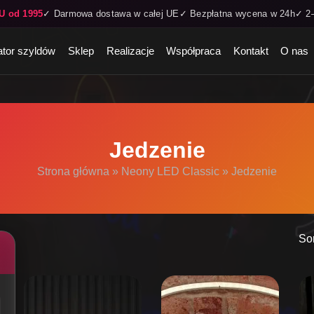
U od 1995
✓ Darmowa dostawa w całej UE
✓ Bezpłatna wycena w 24h
✓ 2–
ator szyldów
Sklep
Realizacje
Współpraca
Kontakt
O nas
Jedzenie
Strona główna
»
Neony LED Classic
»
Jedzenie
So
Ten
produkt