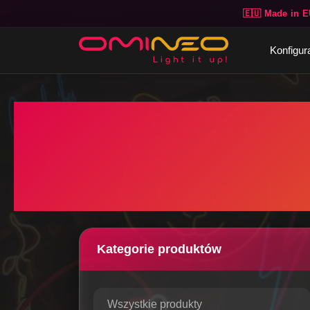
🇪🇺 Made in E
Skip to main content
Konfigur
Kategorie produktów
Wszystkie produkty