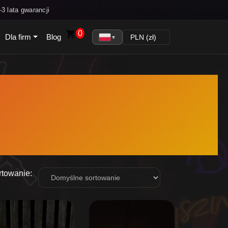
3 lata gwarancji
0
Dla firm
Blog
▼
rtowanie: