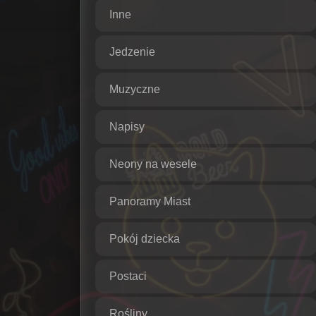
Inne
Jedzenie
Muzyczne
Napisy
Neony na wesele
Panoramy Miast
Pokój dziecka
Postaci
Rośliny