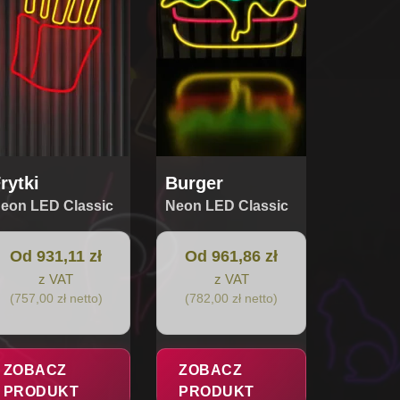
cje
Opcje
żna
można
brać
wybrać
na
onie
stronie
oduktu
produktu
rytki
Burger
eon LED Classic
Neon LED Classic
Od 931,11 zł
Od 961,86 zł
z VAT
z VAT
(757,00 zł netto)
(782,00 zł netto)
ZOBACZ
ZOBACZ
PRODUKT
PRODUKT