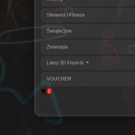
Siłownia / Fitness
Świąteczne
Zwierzęta
Litery 3D Front-lit
VOUCHER
0