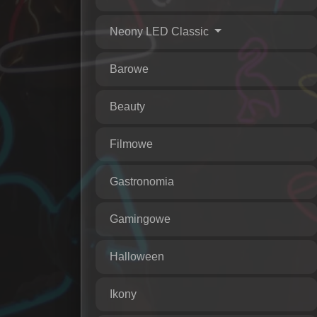
Neony LED Classic
Barowe
Beauty
Filmowe
Gastronomia
Gamingowe
Halloween
Ikony