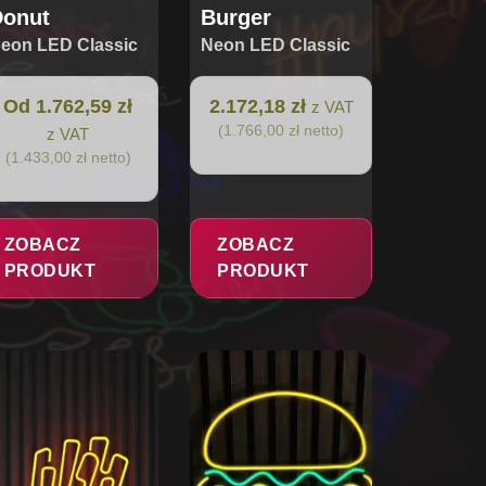
Donut
Burger
eon LED Classic
Neon LED Classic
Od 1.762,59 zł
2.172,18 zł
z VAT
(1.766,00 zł netto)
z VAT
(1.433,00 zł netto)
ZOBACZ
ZOBACZ
PRODUKT
PRODUKT
n
Ten
odukt
produkt
ma
ele
wiele
riantów.
wariantów.