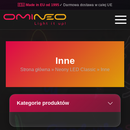
🇪🇺 Made in EU od 1995
✓ Darmowa dostawa w całej UE
Skip to main content
Inne
Strona główna
»
Neony LED Classic
»
Inne
Kategorie produktów