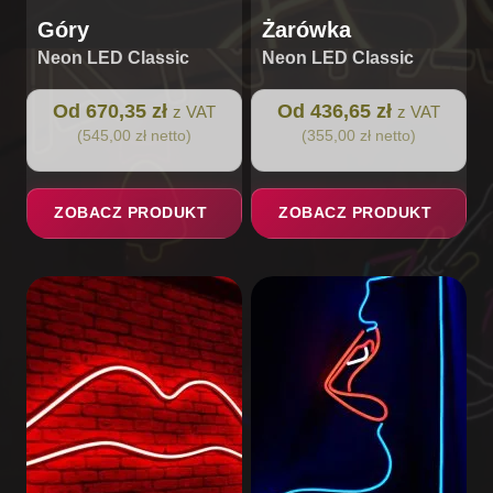
Góry
Żarówka
Neon LED Classic
Neon LED Classic
Od 670,35 zł
Od 436,65 zł
z VAT
z VAT
(545,00 zł netto)
(355,00 zł netto)
ZOBACZ PRODUKT
ZOBACZ PRODUKT
Ten
produkt
ma
wiele
wariantów.
Opcje
można
wybrać