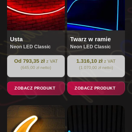
na
stronie
produktu
Usta
Twarz w ramie
Neon LED Classic
Neon LED Classic
Od 793,35 zł
1.316,10 zł
z VAT
z VAT
(645,00 zł netto)
(1.070,00 zł netto)
ZOBACZ PRODUKT
ZOBACZ PRODUKT