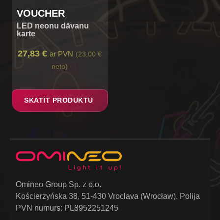
VOUCHER
LED neonu dāvanu
karte
27,83 €
ar PVN
(23,00 €
neto)
SKATĪT PRODUKTU
Omineo Group Sp. z o.o.
Kościerzyńska 38, 51-430 Vroclava (Wrocław), Polija
PVN numurs: PL8952251245