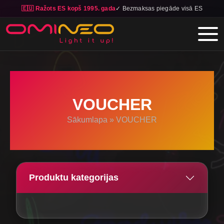
🇪🇺 Ražots ES kopš 1995. gada
✓ Bezmaksas piegāde visā ES
Skip to main content
VOUCHER
Sākumlapa
»
VOUCHER
Produktu kategorijas