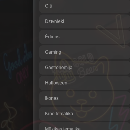
Citi
Dzīvnieki
Ēdiens
Gaming
Gastronomija
Halloween
Ikonas
Kino tematika
Mūzikas tematika