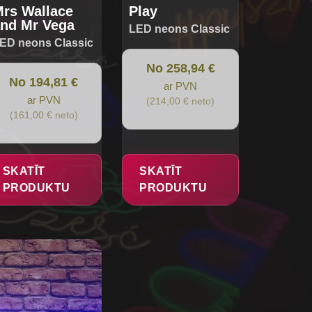
ge
page
rs Wallace
Play
nd Mr Vega
LED neons Classic
ED neons Classic
No 258,94 €
No 194,81 €
ar PVN
ar PVN
(214,00 € neto)
(161,00 € neto)
SKATĪT
SKATĪT
PRODUKTU
PRODUKTU