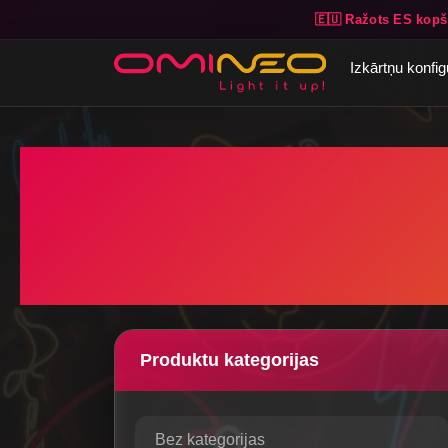
🇪🇺 Ražots ES kopš
Skip to main content
Izkārtņu konfig
Produktu kategorijas
Bez kategorijas