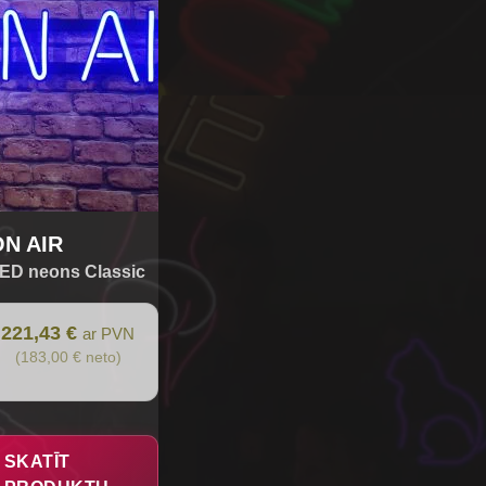
ON AIR
ED neons Classic
221,43 €
ar PVN
(183,00 € neto)
SKATĪT