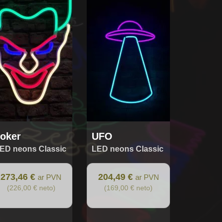
oker
UFO
ED neons Classic
LED neons Classic
273,46 €
204,49 €
ar PVN
ar PVN
(226,00 € neto)
(169,00 € neto)