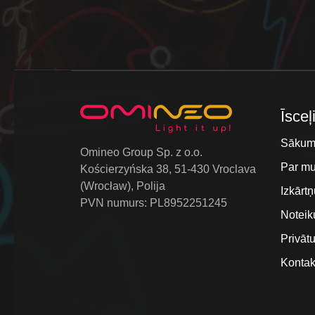
Īsceļ
Sākum
Omineo Group Sp. z o.o.
Par m
Kościerzyńska 38, 51-430 Vroclava
(Wrocław), Polija
Izkārtņ
PVN numurs: PL8952251245
Noteik
Privāt
Kontak