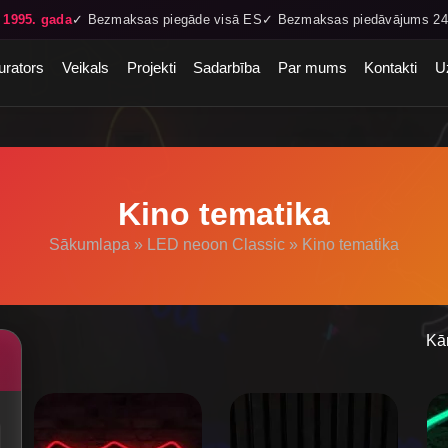
 1995. gada
✓ Bezmaksas piegāde visā ES
✓ Bezmaksas piedāvājums 24
urators
Veikals
Projekti
Sadarbība
Par mums
Kontakti
U
Kino tematika
Sākumlapa
»
LED neoon Classic
»
Kino tematika
Kā
This
product