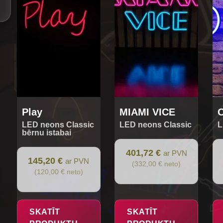
Play
MIAMI VICE
LED neons Classic
LED neons Classic
L
bērnu istabai
401,72 €
ar PVN
145,20 €
ar PVN
(332,00 € neto)
(120,00 € neto)
SKATĪT
SKATĪT