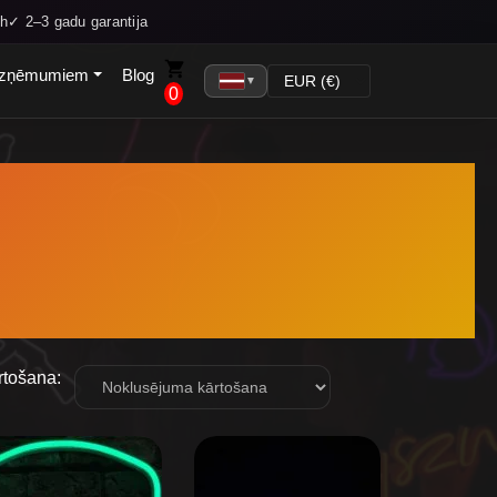
h
✓ 2–3 gadu garantija
zņēmumiem
Blog
▼
0
rtošana: