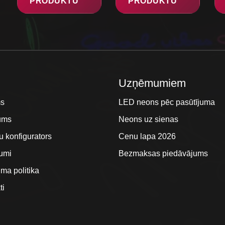
PRODUKTU
PRODUKTU
i
Uzņēmumiem
s
LED neons pēc pasūtījuma
ums
Neons uz sienas
u konfigurators
Cenu lapa 2026
umi
Bezmaksas piedāvājums
uma politika
ti