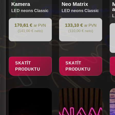
pa
Kamera
Neo Matrix
M
a
LED neons Classic
LED neons Classic
L
170,61 €
133,10 €
ar PVN
ar PVN
(141,00 € neto)
(110,00 € neto)
SKATĪT
SKATĪT
PRODUKTU
PRODUKTU