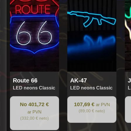
has
multiple
variants.
The
options
may
be
chosen
on
the
product
page
Route 66
AK-47
J
LED neons Classic
LED neons Classic
L
No 401,72 €
107,69 €
ar PVN
(89,00 € neto)
ar PVN
(332,00 € neto)