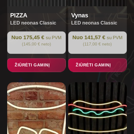
product
product
page
page
PIZZA
Vynas
LED neonas Classic
LED neonas Classic
Nuo 175,45 €
Nuo 141,57 €
su PVM
su PVM
(145,00 € neto)
(117,00 € neto)
ŽIŪRĖTI GAMINĮ
ŽIŪRĖTI GAMINĮ