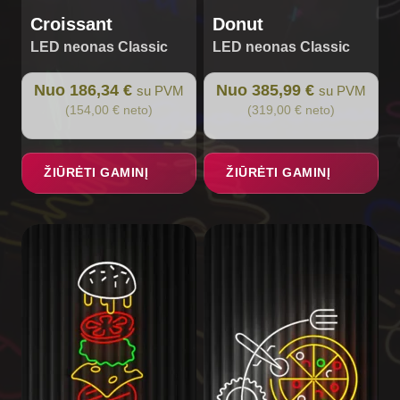
page
page
Croissant
Donut
LED neonas Classic
LED neonas Classic
Nuo 186,34 €
Nuo 385,99 €
su PVM
su PVM
(154,00 € neto)
(319,00 € neto)
ŽIŪRĖTI GAMINĮ
ŽIŪRĖTI GAMINĮ
This
product
has
multiple
variants.
The
options
may