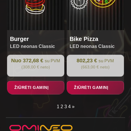
be
chosen
on
the
product
page
Burger
Bike Pizza
LED neonas Classic
LED neonas Classic
Nuo 372,68 €
802,23 €
su PVM
su PVM
(308,00 € neto)
(663,00 € neto)
ŽIŪRĖTI GAMINĮ
ŽIŪRĖTI GAMINĮ
1
2
3
4
»