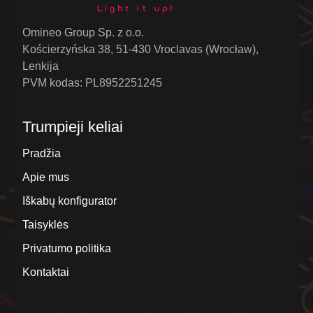
Omineo Group Sp. z o.o.
Kościerzyńska 38, 51-430 Vroclavas (Wrocław),
Lenkija
PVM kodas: PL8952251245
Trumpieji keliai
Pradžia
Apie mus
Iškabų konfigurator
Taisyklės
Privatumo politika
Kontaktai