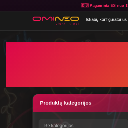
🇪🇺 Pagaminta ES nuo 1
Skip to main content
Iškabų konfigūratorius
Produktų kategorijos
Be kategorijos