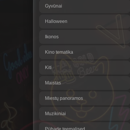
Gyvūnai
Halloween
Ikonos
Kino tematika
Kiti
Maistas
Miestų panoramos
Muzikiniai
Pühade teemalised