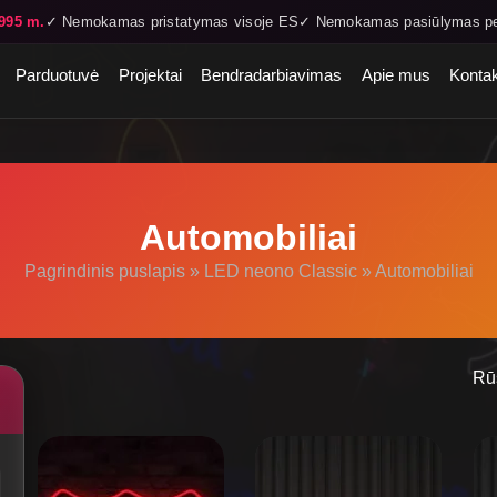
995 m.
✓ Nemokamas pristatymas visoje ES
✓ Nemokamas pasiūlymas pe
Parduotuvė
Projektai
Bendradarbiavimas
Apie mus
Konta
Automobiliai
Pagrindinis puslapis
»
LED neono Classic
»
Automobiliai
Rū
This
Th
product
pr