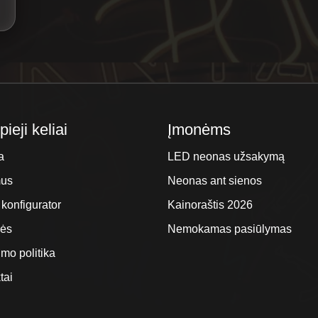
ieji keliai
Įmonėms
a
LED neonas užsakymą
mus
Neonas ant sienos
 konfigurator
Kainoraštis 2026
lės
Nemokamas pasiūlymas
umo politika
tai