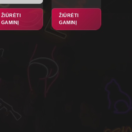
ŽIŪRĖTI
ŽIŪRĖTI
GAMINĮ
GAMINĮ