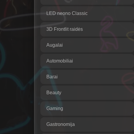
LED neono Classic
3D Frontlit raidės
Augalai
Automobiliai
Barai
Beauty
Gaming
Gastronomija