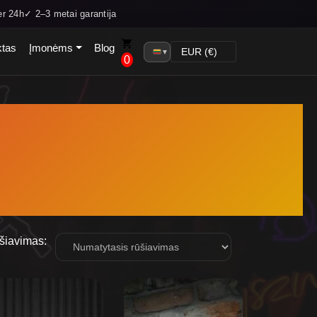
r 24h
✓ 2–3 metai garantija
ktas
Įmonėms
Blog
▼
0
šiavimas:
is
oduct