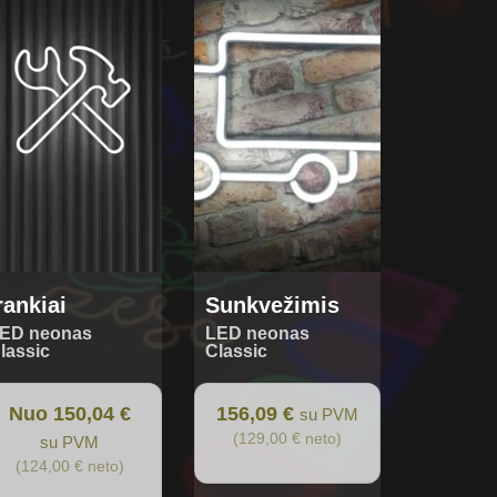
s
tiple
iants.
e
tions
y
osen
oduct
ge
rankiai
Sunkvežimis
ED neonas
LED neonas
lassic
Classic
Nuo 150,04 €
156,09 €
su PVM
(129,00 € neto)
su PVM
(124,00 € neto)