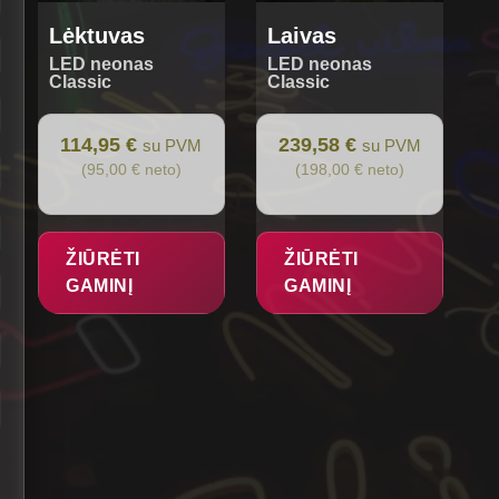
Lėktuvas
Laivas
LED neonas
LED neonas
Classic
Classic
114,95 €
239,58 €
su PVM
su PVM
(95,00 € neto)
(198,00 € neto)
ŽIŪRĖTI
ŽIŪRĖTI
GAMINĮ
GAMINĮ