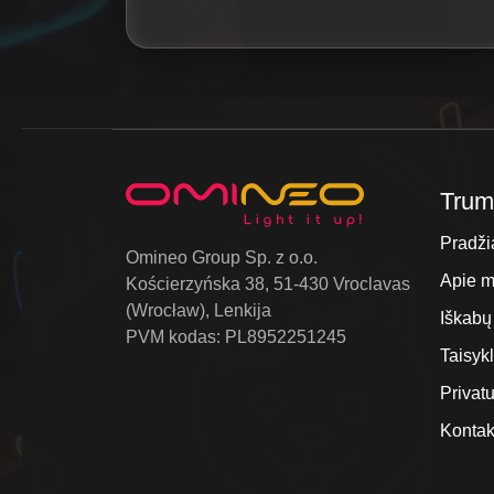
Trump
Pradži
Omineo Group Sp. z o.o.
Apie 
Kościerzyńska 38, 51-430 Vroclavas
(Wrocław), Lenkija
Iškabų
PVM kodas: PL8952251245
Taisyk
Privat
Kontak