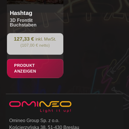
Hashtag
3D Frontlit
Buchstaben
127,33 €
inkl. MwSt.
(107,00 € netto)
PRODUKT
ANZEIGEN
Omineo Group Sp. z o.o.
Kościerzyńska 38, 51-430 Breslau