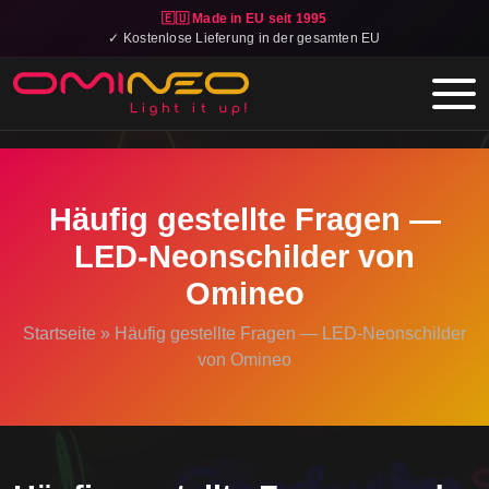
🇪🇺 Made in EU seit 1995
✓ Kostenlose Lieferung in der gesamten EU
Skip to main content
Häufig gestellte Fragen —
LED-Neonschilder von
Omineo
Startseite
»
Häufig gestellte Fragen — LED-Neonschilder
von Omineo