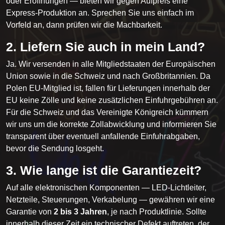
oder Eröffnungen — bieten wir gegen Aufpreis eine
Express-Produktion an. Sprechen Sie uns einfach im
Vorfeld an, dann prüfen wir die Machbarkeit.
2. Liefern Sie auch in mein Land?
Ja. Wir versenden in alle Mitgliedstaaten der Europäischen
Union sowie in die Schweiz und nach Großbritannien. Da
Polen EU-Mitglied ist, fallen für Lieferungen innerhalb der
EU keine Zölle und keine zusätzlichen Einfuhrgebühren an.
Für die Schweiz und das Vereinigte Königreich kümmern
wir uns um die korrekte Zollabwicklung und informieren Sie
transparent über eventuell anfallende Einfuhrabgaben,
bevor die Sendung losgeht.
3. Wie lange ist die Garantiezeit?
Auf alle elektronischen Komponenten — LED-Lichtleiter,
Netzteile, Steuerungen, Verkabelung — gewähren wir eine
Garantie von
2 bis 3 Jahren
, je nach Produktlinie. Sollte
innerhalb dieser Zeit ein technischer Defekt auftreten, der