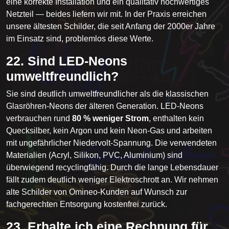
eine korrekte Installation und ein qualitativ hochwertiges
Netzteil — beides liefern wir mit. In der Praxis erreichen
unsere ältesten Schilder, die seit Anfang der 2000er Jahre
im Einsatz sind, problemlos diese Werte.
22. Sind LED-Neons
umweltfreundlich?
Sie sind deutlich umweltfreundlicher als die klassischen
Glasröhren-Neons der älteren Generation. LED-Neons
verbrauchen rund
80 % weniger Strom
, enthalten kein
Quecksilber, kein Argon und kein Neon-Gas und arbeiten
mit ungefährlicher Niedervolt-Spannung. Die verwendeten
Materialien (Acryl, Silikon, PVC, Aluminium) sind
überwiegend recyclingfähig. Durch die lange Lebensdauer
fällt zudem deutlich weniger Elektroschrott an. Wir nehmen
alte Schilder von Omineo-Kunden auf Wunsch zur
fachgerechten Entsorgung kostenfrei zurück.
23. Erhalte ich eine Rechnung für