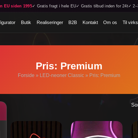
in EU siden 1995
✓ Gratis fragt i hele EU
✓ Gratis tilbud inden for 24t
✓ 2–3
igurator
Butik
Realiseringer
B2B
Kontakt
Om os
Til vir
Pris: Premium
Forside
»
LED-neoner Classic
»
Pris: Premium
Sor
Dette
De
vare
va