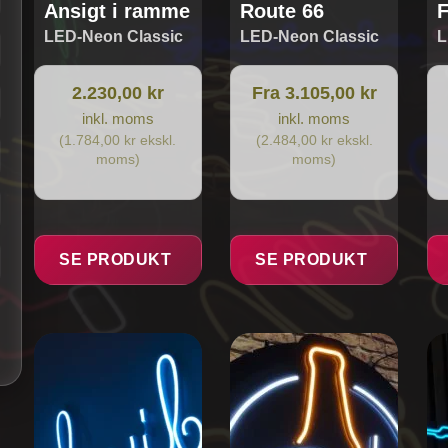
Ansigt i ramme
Route 66
F
LED-Neon Classic
LED-Neon Classic
L
2.230,00 kr
Fra 3.105,00 kr
inkl. moms
inkl. moms
(1.784,00 kr ekskl.
(2.484,00 kr ekskl.
moms)
moms)
SE PRODUKT
SE PRODUKT
Dette
vare
har
flere
varianter.