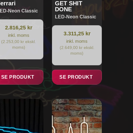
errari
GET SHIT
DONE
ED-Neon Classic
LED-Neon Classic
2.816,25 kr
3.311,25 kr
inkl. moms
inkl. moms
(2.253,00 kr ekskl.
moms)
(2.649,00 kr ekskl.
moms)
SE PRODUKT
SE PRODUKT