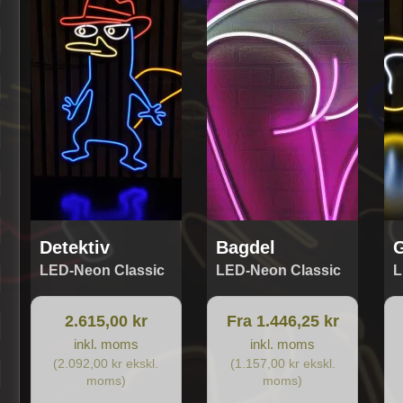
har
ha
flere
fle
varianter.
var
Mulighederne
Mu
kan
ka
vælges
væ
på
på
varesiden
va
Detektiv
Bagdel
G
LED-Neon Classic
LED-Neon Classic
L
2.615,00 kr
Fra 1.446,25 kr
inkl. moms
inkl. moms
(2.092,00 kr ekskl.
(1.157,00 kr ekskl.
moms)
moms)