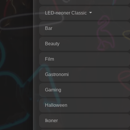
LED-neoner Classic
Bar
Beauty
Film
Gastronomi
Gaming
Halloween
Ikoner