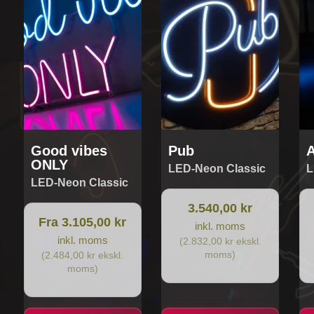
Mulighederne
kan
vælges
på
varesiden
Good vibes
Pub
ONLY
LED-Neon Classic
L
LED-Neon Classic
3.540,00 kr
Fra 3.105,00 kr
inkl. moms
inkl. moms
(2.832,00 kr ekskl.
moms)
(2.484,00 kr ekskl.
moms)