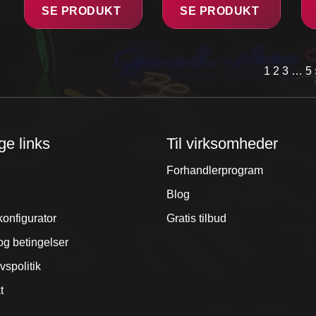
SE PRODUKT
SE PRODUKT
1
2
3
…
5
ge links
Til virksomheder
Forhandlerprogram
Blog
konfigurator
Gratis tilbud
og betingelser
ivspolitik
t