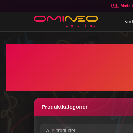
🇪🇺 Made 
Skip to main content
Konf
Produktkategorier
Alle produkter