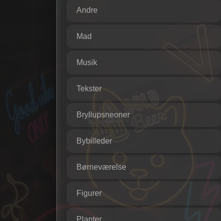
Andre
Mad
Musik
Tekster
Bryllupsneoner
Bybilleder
Børneværelse
Figurer
Planter