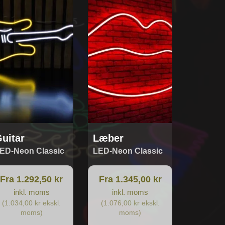
r
har
re
flere
ianter.
varianter.
lighederne
Mulighederne
n
kan
lges
vælges
på
residen
varesiden
uitar
Læber
ED-Neon Classic
LED-Neon Classic
Fra 1.292,50 kr
Fra 1.345,00 kr
inkl. moms
inkl. moms
(1.034,00 kr ekskl.
(1.076,00 kr ekskl.
moms)
moms)