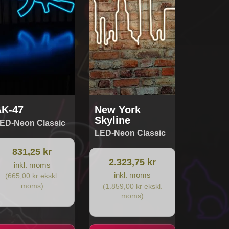
AK-47
New York
Skyline
ED-Neon Classic
LED-Neon Classic
831,25 kr
2.323,75 kr
inkl. moms
inkl. moms
(665,00 kr ekskl.
moms)
(1.859,00 kr ekskl.
moms)