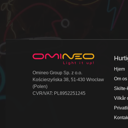
Hurti
Hjem
Omineo Group Sp. z o.o.
Om os
Kościerzyńska 38, 51-430 Wrocław
(Polen)
Skilte-
CVR/VAT: PL8952251245
Vilkår 
Privatl
Kontak