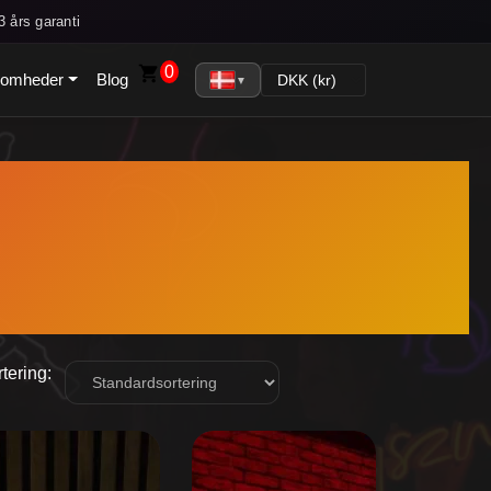
 års garanti
0
ksomheder
Blog
▼
tering:
tte
Dette
re
vare