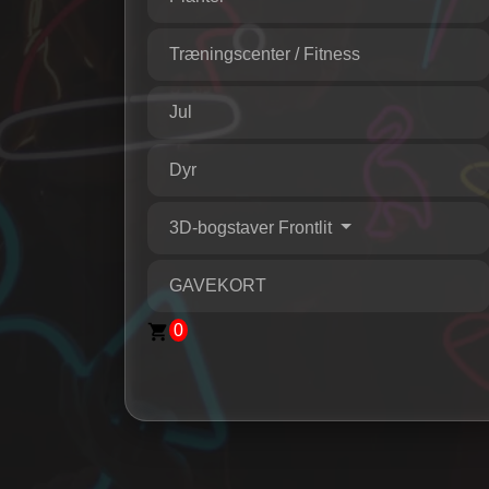
Træningscenter / Fitness
Jul
Dyr
3D-bogstaver Frontlit
GAVEKORT
0