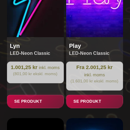
vælges
på
varesiden
Lyn
Play
LED-Neon Classic
LED-Neon Classic
1.001,25 kr
Fra 2.001,25 kr
inkl. moms
(801,00 kr ekskl. moms)
inkl. moms
(1.601,00 kr ekskl. moms)
SE PRODUKT
SE PRODUKT