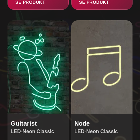
SE PRODUKT
SE PRODUKT
Dette
vare
har
flere
varianter.
Mulighederne
kan
vælges
på
varesiden
Guitarist
Node
LED-Neon Classic
LED-Neon Classic