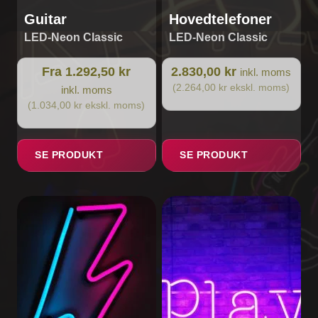
Guitar
Hovedtelefoner
LED-Neon Classic
LED-Neon Classic
Fra 1.292,50 kr
2.830,00 kr
inkl. moms
(2.264,00 kr ekskl. moms)
inkl. moms
(1.034,00 kr ekskl. moms)
SE PRODUKT
SE PRODUKT
Dette
vare
har
flere
varianter.
Mulighederne
kan