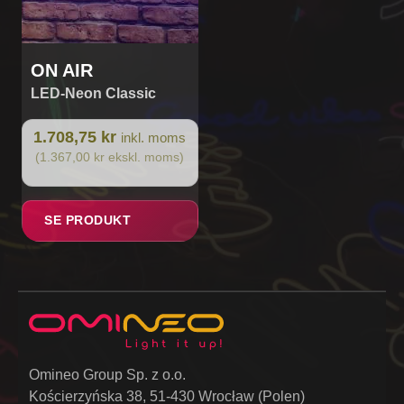
ON AIR
LED-Neon Classic
1.708,75 kr
inkl. moms
(1.367,00 kr ekskl. moms)
SE PRODUKT
Omineo Group Sp. z o.o.
Kościerzyńska 38, 51-430 Wrocław (Polen)