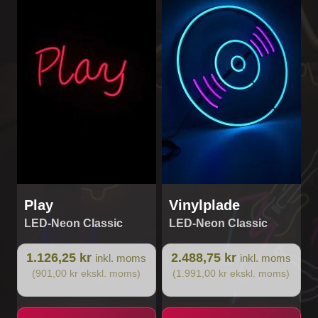
Play
Vinylplade
LED-Neon Classic
LED-Neon Classic
1.126,25 kr
2.488,75 kr
inkl. moms
inkl. moms
(901,00 kr ekskl. moms)
(1.991,00 kr ekskl. moms)