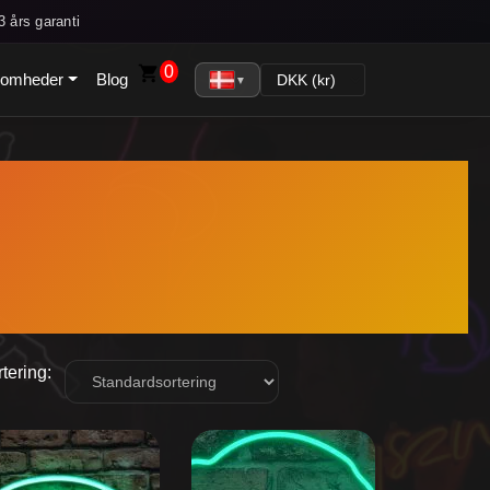
 års garanti
0
ksomheder
Blog
▼
tering: