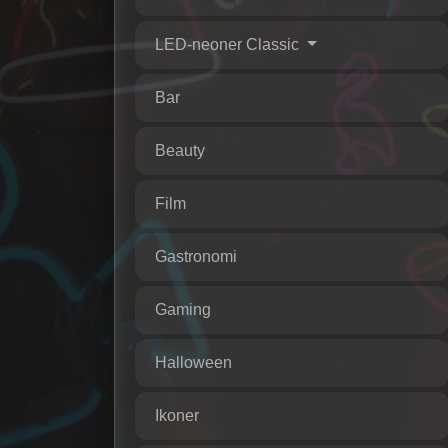
LED-neoner Classic
Bar
Beauty
Film
Gastronomi
Gaming
Halloween
Ikoner