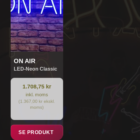
ON AIR
LED-Neon Classic
1.708,75 kr
inkl. moms
(1.367,00 kr ekskl.
moms)
SE PRODUKT