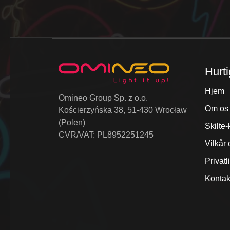
Hurti
Hjem
Omineo Group Sp. z o.o.
Om os
Kościerzyńska 38, 51-430 Wrocław
(Polen)
Skilte-
CVR/VAT: PL8952251245
Vilkår 
Privatl
Kontak