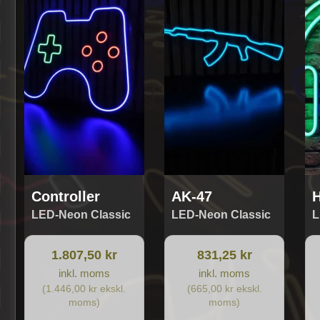
Controller
AK-47
H
LED-Neon Classic
LED-Neon Classic
L
1.807,50 kr
831,25 kr
inkl. moms
inkl. moms
(1.446,00 kr ekskl.
(665,00 kr ekskl.
moms)
moms)