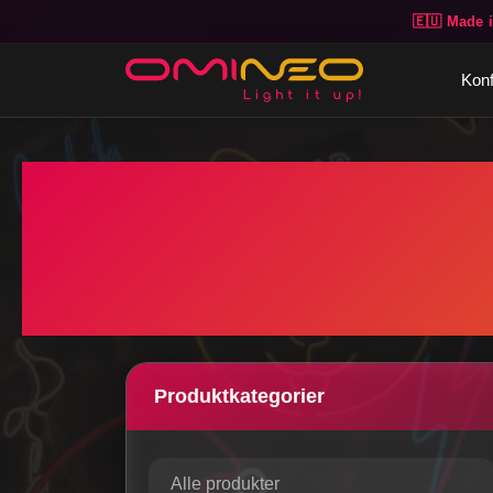
🇪🇺 Made 
Skip to main content
Konf
Produktkategorier
Alle produkter