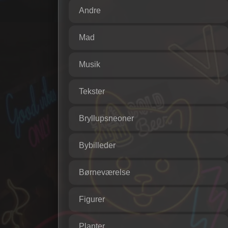
Andre
Mad
Musik
Tekster
Bryllupsneoner
Bybilleder
Børneværelse
Figurer
Planter