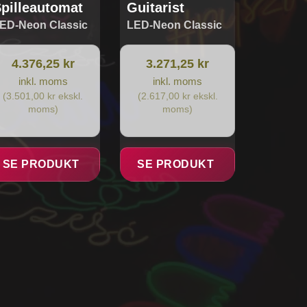
pilleautomat
Guitarist
ED-Neon Classic
LED-Neon Classic
4.376,25 kr
3.271,25 kr
inkl. moms
inkl. moms
(3.501,00 kr ekskl.
(2.617,00 kr ekskl.
moms)
moms)
SE PRODUKT
SE PRODUKT