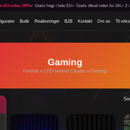
in EU siden 1995
✓ Gratis fragt i hele EU
✓ Gratis tilbud inden for 24t
✓ 2–3
igurator
Butik
Realiseringer
B2B
Kontakt
Om os
Til vir
Gaming
Forside
»
LED-neoner Classic
»
Gaming
Sor