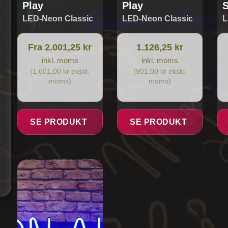
Play
Play
S
LED-Neon Classic
LED-Neon Classic
L
Fra 2.001,25 kr
1.126,25 kr
inkl. moms
inkl. moms
(1.601,00 kr ekskl.
(901,00 kr ekskl.
moms)
moms)
SE PRODUKT
SE PRODUKT