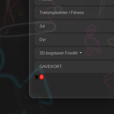
Træningscenter / Fitness
Jul
Dyr
3D-bogstaver Frontlit
GAVEKORT
0