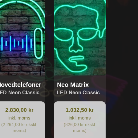
ovedtelefoner
Neo Matrix
ED-Neon Classic
LED-Neon Classic
2.830,00 kr
1.032,50 kr
inkl. moms
inkl. moms
(2.264,00 kr ekskl.
(826,00 kr ekskl.
moms)
moms)