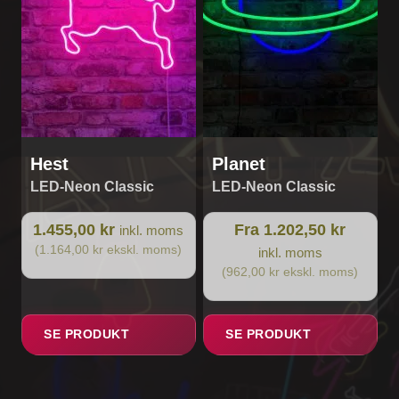
kan
vælges
på
varesiden
Hest
Planet
LED-Neon Classic
LED-Neon Classic
1.455,00 kr
Fra 1.202,50 kr
inkl. moms
(1.164,00 kr ekskl. moms)
inkl. moms
(962,00 kr ekskl. moms)
SE PRODUKT
SE PRODUKT