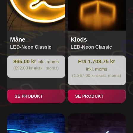
på
varesiden
Måne
Klods
LED-Neon Classic
LED-Neon Classic
865,00 kr
Fra 1.708,75 kr
inkl. moms
(692,00 kr ekskl. moms)
inkl. moms
(1.367,00 kr ekskl. moms)
SE PRODUKT
SE PRODUKT
Dette
vare
har