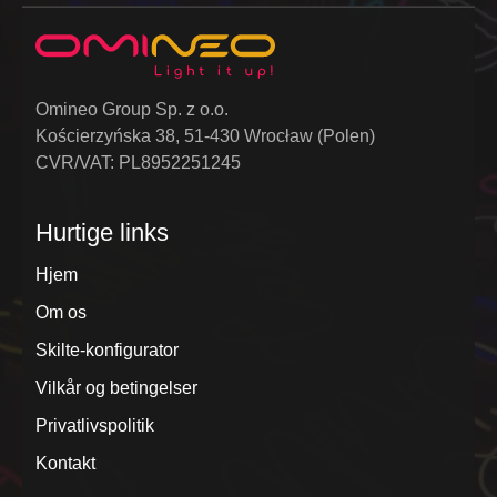
Omineo Group Sp. z o.o.
Kościerzyńska 38, 51-430 Wrocław (Polen)
CVR/VAT: PL8952251245
Hurtige links
Hjem
Om os
Skilte-konfigurator
Vilkår og betingelser
Privatlivspolitik
Kontakt