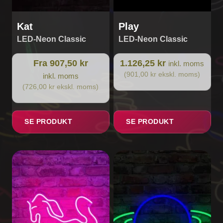
Kat
Play
LED-Neon Classic
LED-Neon Classic
Fra 907,50 kr
1.126,25 kr
inkl. moms
(901,00 kr ekskl. moms)
inkl. moms
(726,00 kr ekskl. moms)
SE PRODUKT
SE PRODUKT
Dette
vare
har
flere
varianter.
Mulighederne