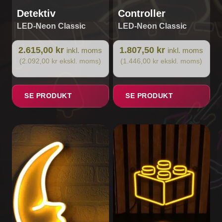
Detektiv
Controller
LED-Neon Classic
LED-Neon Classic
2.615,00 kr
1.807,50 kr
inkl. moms
inkl. moms
(2.092,00 kr ekskl. moms)
(1.446,00 kr ekskl. moms)
SE PRODUKT
SE PRODUKT
Dette
vare
har
flere
varianter.
Mulighederne
kan
vælges