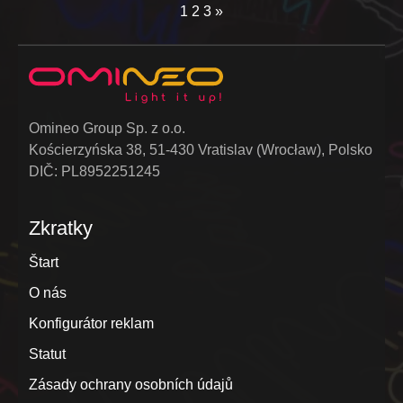
1
2
3
»
Omineo Group Sp. z o.o.
Kościerzyńska 38, 51-430 Vratislav (Wrocław), Polsko
DIČ: PL8952251245
Zkratky
Štart
O nás
Konfigurátor reklam
Statut
Zásady ochrany osobních údajů