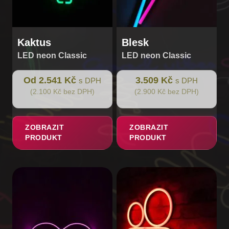
produktu
Kaktus
Blesk
LED neon Classic
LED neon Classic
Od 2.541 Kč
3.509 Kč
s DPH
s DPH
(2.100 Kč bez DPH)
(2.900 Kč bez DPH)
ZOBRAZIT
ZOBRAZIT
PRODUKT
PRODUKT
Tento
produkt
má
více
variant.