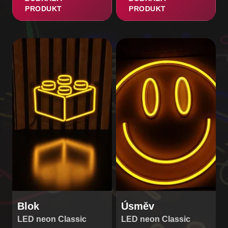
PRODUKT
PRODUKT
Tento
Tento
produkt
produkt
má
má
více
více
variant.
variant.
Možnosti
Možnosti
lze
lze
vybrat
vybrat
na
na
stránce
stránce
produktu
produktu
Blok
Úsměv
LED neon Classic
LED neon Classic