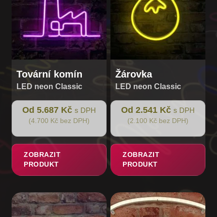
vybrat
vybrat
na
na
stránce
stránce
produktu
produktu
Tovární komín
Žárovka
LED neon Classic
LED neon Classic
Od 5.687 Kč
Od 2.541 Kč
s DPH
s DPH
(4.700 Kč bez DPH)
(2.100 Kč bez DPH)
ZOBRAZIT
ZOBRAZIT
PRODUKT
PRODUKT