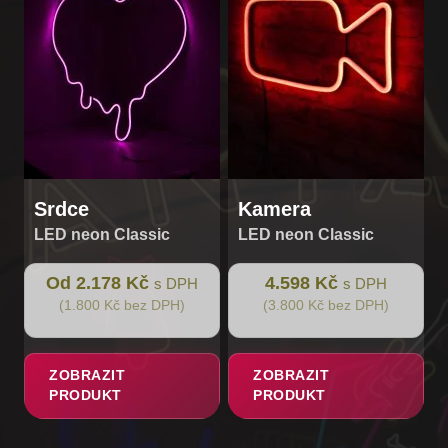
Možnosti
lze
vybrat
na
stránce
produktu
Srdce
Kamera
LED neon Classic
LED neon Classic
Od 2.178 Kč
4.598 Kč
s DPH
s DPH
(1.800 Kč bez DPH)
(3.800 Kč bez DPH)
ZOBRAZIT
ZOBRAZIT
PRODUKT
PRODUKT