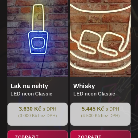
Lak na nehty
Whisky
LED neon Classic
LED neon Classic
3.630 Kč
5.445 Kč
s DPH
s DPH
(3.000 Kč bez DPH)
(4.500 Kč bez DPH)
ZOBRAZIT
ZOBRAZIT