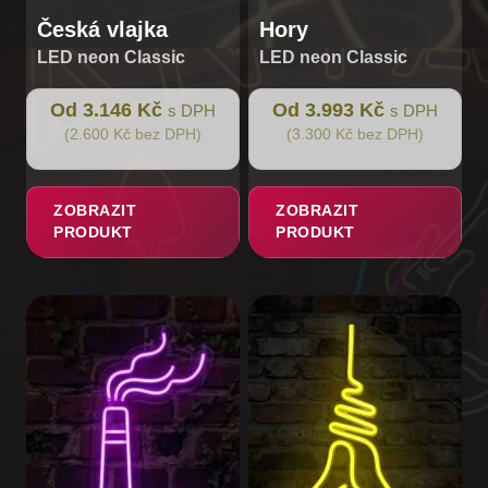
Česká vlajka
Hory
LED neon Classic
LED neon Classic
Od 3.146 Kč
Od 3.993 Kč
s DPH
s DPH
(2.600 Kč bez DPH)
(3.300 Kč bez DPH)
ZOBRAZIT
ZOBRAZIT
PRODUKT
PRODUKT
Tento
Tento
produkt
produkt
má
má
více
více
variant.
variant.
Možnosti
Možnosti
lze
lze