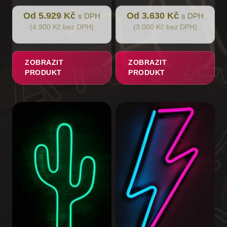
Od 5.929 Kč
Od 3.630 Kč
s DPH
s DPH
(4.900 Kč bez DPH)
(3.000 Kč bez DPH)
ZOBRAZIT
ZOBRAZIT
PRODUKT
PRODUKT
Tento
produkt
má
více
variant.
Možnosti
lze
vybrat
na
stránce