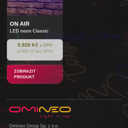
ON AIR
LED neon Classic
5.929 Kč
s DPH
(4.900 Kč bez DPH)
ZOBRAZIT
PRODUKT
Omineo Group Sp. z o.o.