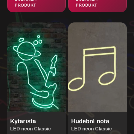
PRODUKT
PRODUKT
Tento
produkt
má
více
variant.
Možnosti
lze
vybrat
na
stránce
produktu
Kytarista
Hudební nota
LED neon Classic
LED neon Classic