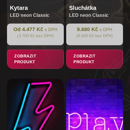
Kytara
Sluchátka
LED neon Classic
LED neon Classic
Od 4.477 Kč
9.680 Kč
s DPH
s DPH
(3.700 Kč bez DPH)
(8.000 Kč bez DPH)
ZOBRAZIT
ZOBRAZIT
PRODUKT
PRODUKT
Tento
produkt
má
více
variant.
Možnosti
lze