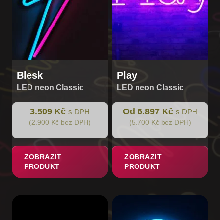
vybrat
na
stránce
produktu
Blesk
Play
LED neon Classic
LED neon Classic
3.509 Kč
Od 6.897 Kč
s DPH
s DPH
(2.900 Kč bez DPH)
(5.700 Kč bez DPH)
ZOBRAZIT
ZOBRAZIT
PRODUKT
PRODUKT